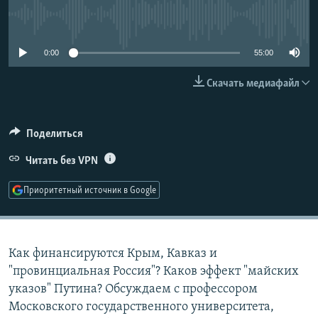
РАСПИСАНИЕ ВЕЩАНИЯ
No media source currently available
ПОДПИШИТЕСЬ НА РАССЫЛКУ
0:00
55:00
СОЦИАЛЬНЫЕ СЕТИ
Скачать медиафайл
Поделиться
Читать без VPN
Все сайты РСЕ/РС
Приоритетный источник в Google
Как финансируются Крым, Кавказ и
"провинциальная Россия"? Каков эффект "майских
указов" Путина? Обсуждаем с профессором
Московского государственного университета,