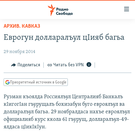
Ссылки
для
упрощенного
АРХИВ. КАВКАЗ
ПРОГРАММЫ
доступа
Еврогун долларалъул цIияб багьа
ПОДКАСТЫ
Вернуться
к
29 ноября 2014
АВТОРСКИЕ ПРОЕКТЫ
основному
ЦИТАТЫ СВОБОДЫ
Поделиться
Читать без VPN
содержанию
Вернутся
МНЕНИЯ
к
Приоритетный источник в Google
КУЛЬТУРА
главной
Рузман къоялда Россиялъул Централияб Банкалъ
навигации
IDEL.РЕАЛИИ
кIигогIан гъурущалъ бохизабун буго евроялъул ва
Вернутся
КАВКАЗ.РЕАЛИИ
долларалъул багьа. 29 ноябралдаса нахъе евроялъул
к
СЕВЕР.РЕАЛИИ
официалияб курс ккола 61 гъурущ, долларалъул-49-
поиску
ялдаса цIикIкIун.
СИБИРЬ.РЕАЛИИ