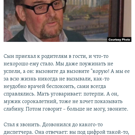
РАСПИСАНИЕ ВЕЩАНИЯ
ПОДПИШИТЕСЬ НА РАССЫЛКУ
СОЦИАЛЬНЫЕ СЕТИ
Сын приехал к родителям в гости, и что-то
нехорошо ему стало. Мы даже поужинать не
успели, а он: вызовите да вызовите "корую! А мы ее
Все сайты РСЕ/РС
за всю жизнь никогда не вызывали, как-то
неудобно врачей беспокоить, сами всегда
справлялись. Мать уговаривает: потерпи. А он,
мужик сорокалетний, тоже не хочет показывать
слабину. Потом говорит – больше не могу, звоните.
Стал я звонить. Дозвонился до какого-то
диспетчера. Она отвечает: вы под цифрой такой-то,