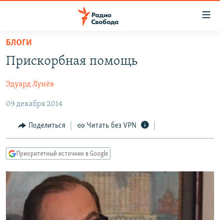
Ссылки
для
упрощенного
БЛОГИ
ПРОГРАММЫ
доступа
Прискорбная помощь
ПОДКАСТЫ
Вернуться
к
Эдуард Лунёв
АВТОРСКИЕ ПРОЕКТЫ
основному
09 декабря 2014
ЦИТАТЫ СВОБОДЫ
содержанию
Вернутся
МНЕНИЯ
Поделиться
Читать без VPN
к
КУЛЬТУРА
главной
Приоритетный источник в Google
навигации
IDEL.РЕАЛИИ
Вернутся
КАВКАЗ.РЕАЛИИ
к
СЕВЕР.РЕАЛИИ
поиску
СИБИРЬ.РЕАЛИИ