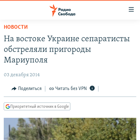
Ссылки
для
упрощенного
НОВОСТИ
ПРОГРАММЫ
доступа
На востоке Украине сепаратисты
ПОДКАСТЫ
Вернуться
обстреляли пригороды
к
АВТОРСКИЕ ПРОЕКТЫ
Мариуполя
основному
ЦИТАТЫ СВОБОДЫ
содержанию
03 декабря 2014
Вернутся
МНЕНИЯ
к
Поделиться
Читать без VPN
КУЛЬТУРА
главной
навигации
IDEL.РЕАЛИИ
Приоритетный источник в Google
Вернутся
КАВКАЗ.РЕАЛИИ
к
СЕВЕР.РЕАЛИИ
поиску
СИБИРЬ.РЕАЛИИ