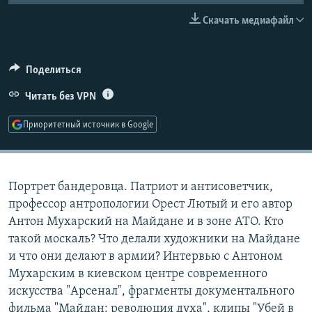
РАСПИСАНИЕ ВЕЩАНИЯ
Скачать медиафайл
ПОДПИШИТЕСЬ НА РАССЫЛКУ
Поделиться
СОЦИАЛЬНЫЕ СЕТИ
Читать без VPN
Приоритетный источник в Google
Все сайты РСЕ/РС
Портрет бандеровца. Патриот и антисоветчик,
профессор антропологии Орест Лютый и его автор
Антон Мухарский на Майдане и в зоне АТО. Кто
такой москаль? Что делали художники на Майдане
и что они делают в армии? Интервью с Антоном
Мухарским в киевском центре современного
искусства "Арсенал", фрагменты документального
фильма "Майдан: революция духа", клипы "Убей в