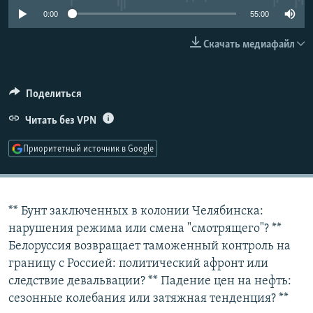
РАСПИСАНИЕ ВЕЩАНИЯ
0:00
55:00
ПОДПИШИТЕСЬ НА РАССЫЛКУ
Скачать медиафайл
СОЦИАЛЬНЫЕ СЕТИ
Поделиться
Читать без VPN
Приоритетный источник в Google
Все сайты РСЕ/РС
** Бунт заключенных в колонии Челябинска:
нарушения режима или смена "смотрящего"? **
Белоруссия возвращает таможенный контроль на
границу с Россией: политический афронт или
следствие девальвации? ** Падение цен на нефть:
сезонные колебания или затяжная тенденция? **