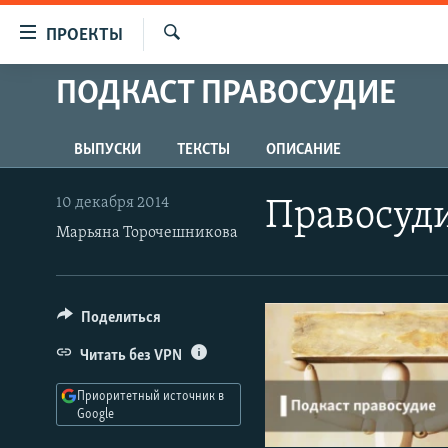
Ссылки
ПРОЕКТЫ
для
Искать
упрощенного
ПОДКАСТ ПРАВОСУДИЕ
ПРОГРАММЫ
доступа
ПОДКАСТЫ
Вернуться
ВЫПУСКИ
ТЕКСТЫ
ОПИСАНИЕ
АВТОРСКИЕ ПРОЕКТЫ
к
основному
ЦИТАТЫ СВОБОДЫ
10 декабря 2014
Правосуд
содержанию
МНЕНИЯ
Марьяна Торочешникова
Вернутся
КУЛЬТУРА
к
главной
IDEL.РЕАЛИИ
Поделиться
навигации
КАВКАЗ.РЕАЛИИ
Вернутся
Читать без VPN
к
СЕВЕР.РЕАЛИИ
поиску
Приоритетный источник в
СИБИРЬ.РЕАЛИИ
Google