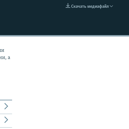
Скачать медиафайл
EMBED
ли
ии, а