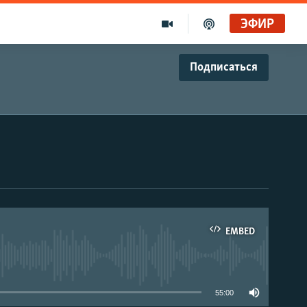
ЭФИР
Подписаться
EMBED
able
55:00