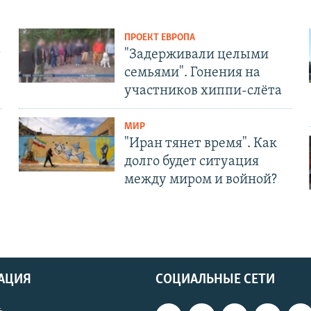
ПРОЕКТ ЕВРОПА
т
"Задерживали целыми
семьями". Гонения на
участников хиппи-слёта
МИР
"Иран тянет время". Как
долго будет ситуация
между миром и войной?
АЦИЯ
СОЦИАЛЬНЫЕ СЕТИ