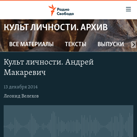
Ссылки
для
упрощенного
КУЛЬТ ЛИЧНОСТИ. АРХИВ
ПРОГРАММЫ
доступа
ПОДКАСТЫ
ВСЕ МАТЕРИАЛЫ
ТЕКСТЫ
ВЫПУСКИ
Вернуться
к
АВТОРСКИЕ ПРОЕКТЫ
основному
Культ личности. Андрей
ЦИТАТЫ СВОБОДЫ
содержанию
Макаревич
Вернутся
МНЕНИЯ
к
13 декабря 2014
КУЛЬТУРА
главной
Леонид Велехов
навигации
IDEL.РЕАЛИИ
Вернутся
КАВКАЗ.РЕАЛИИ
к
СЕВЕР.РЕАЛИИ
поиску
No media source currently available
СИБИРЬ.РЕАЛИИ