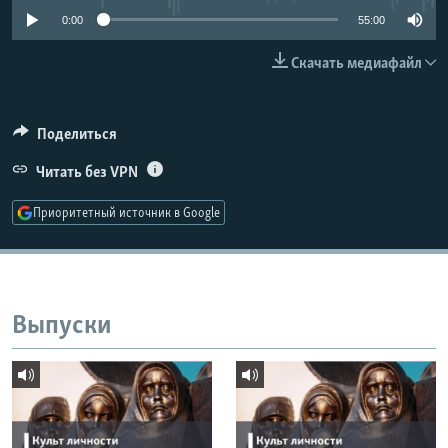
РАСПИСАНИЕ ВЕЩАНИЯ
0:00
55:00
ПОДПИШИТЕСЬ НА РАССЫЛКУ
Скачать медиафайл
СОЦИАЛЬНЫЕ СЕТИ
Поделиться
Читать без VPN
Приоритетный источник в Google
Все сайты РСЕ/РС
Выпуски