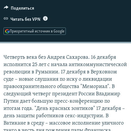
РАСПИСАНИЕ ВЕЩАНИЯ
Поделиться
ПОДПИШИТЕСЬ НА РАССЫЛКУ
Читать без VPN
СОЦИАЛЬНЫЕ СЕТИ
Приоритетный источник в Google
Четверть века без Андрея Сахарова. 16 декабря
исполнится 25 лет с начала антикоммунистической
Все сайты РСЕ/РС
революции в Румынии. 17 декабря в Верховном
суде – новые слушания по иску о ликвидации
правоохранительного общества "Мемориал". В
следующий четверг президент России Владимир
Путин дает большую пресс-конференцию по
итогам года. "День красных зонтиков" 17 декабря –
день защиты работников секс-индустрии. В
Ватикане в среду – массовое исполнение уличного
танго в честь дня рождения папы Франциска,