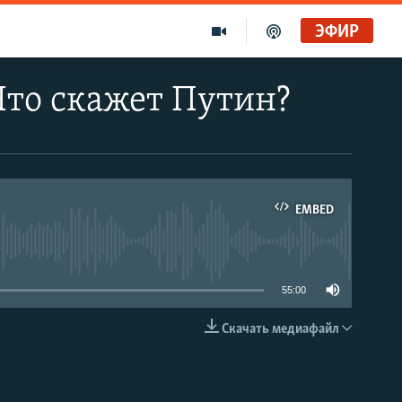
ЭФИР
Что скажет Путин?
EMBED
able
55:00
Скачать медиафайл
EMBED