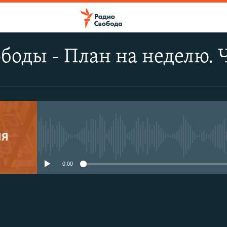
боды - План на неделю. 
No media source currently avail
0:00