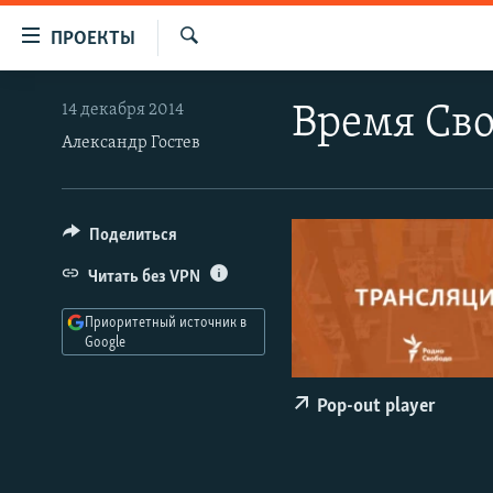
Ссылки
ПРОЕКТЫ
для
Искать
упрощенного
ПРОГРАММЫ
14 декабря 2014
Время Сво
доступа
ПОДКАСТЫ
Александр Гостев
Вернуться
АВТОРСКИЕ ПРОЕКТЫ
к
основному
ЦИТАТЫ СВОБОДЫ
Поделиться
содержанию
МНЕНИЯ
Вернутся
Читать без VPN
КУЛЬТУРА
к
Приоритетный источник в
главной
IDEL.РЕАЛИИ
Google
навигации
КАВКАЗ.РЕАЛИИ
Вернутся
Pop-out player
к
СЕВЕР.РЕАЛИИ
поиску
СИБИРЬ.РЕАЛИИ