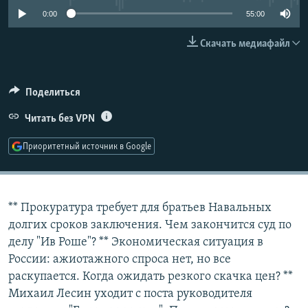
РАСПИСАНИЕ ВЕЩАНИЯ
0:00
55:00
ПОДПИШИТЕСЬ НА РАССЫЛКУ
Скачать медиафайл
СОЦИАЛЬНЫЕ СЕТИ
Поделиться
Читать без VPN
Приоритетный источник в Google
Все сайты РСЕ/РС
** Прокуратура требует для братьев Навальных
долгих сроков заключения. Чем закончится суд по
делу "Ив Роше"? ** Экономическая ситуация в
России: ажиотажного спроса нет, но все
раскупается. Когда ожидать резкого скачка цен? **
Михаил Лесин уходит с поста руководителя