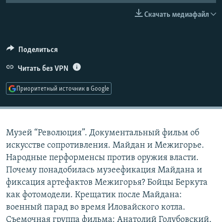
РАСПИСАНИЕ ВЕЩАНИЯ
Скачать медиафайл
ПОДПИШИТЕСЬ НА РАССЫЛКУ
Поделиться
СОЦИАЛЬНЫЕ СЕТИ
Читать без VPN
Приоритетный источник в Google
Все сайты РСЕ/РС
Музей “Революция”. Документальный фильм об
искусстве сопротивления. Майдан и Межигорье.
Народные перформенсы против оружия власти.
Почему понадобилась музеефикация Майдана и
фиксация артефактов Межигорья? Бойцы Беркута
как фотомодели. Крещатик после Майдана:
военный парад во время Иловайского котла.
Съемочная группа фильма: Анатолий Голубовский,