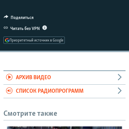
РАСПИСАНИЕ ВЕЩАНИЯ
ПОДПИШИТЕСЬ НА РАССЫЛКУ
Поделиться
Читать без VPN
СОЦИАЛЬНЫЕ СЕТИ
Приоритетный источник в Google
Все сайты РСЕ/РС
АРХИВ ВИДЕО
СПИСОК РАДИОПРОГРАММ
Смотрите также