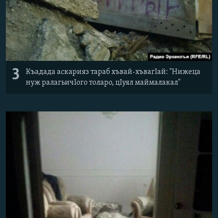
3
Къадада аскарияз тараб хъвай-хъвагIай: "Нижеца
нуж ралагьичIого толаро, цIуял маймалакал"