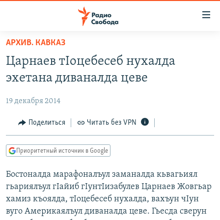
Ссылки
для
упрощенного
АРХИВ. КАВКАЗ
ПРОГРАММЫ
доступа
Царнаев тIоцебесеб нухалда
ПОДКАСТЫ
Вернуться
эхетана диваналда цеве
к
АВТОРСКИЕ ПРОЕКТЫ
основному
19 декабря 2014
ЦИТАТЫ СВОБОДЫ
содержанию
Вернутся
МНЕНИЯ
Поделиться
Читать без VPN
к
КУЛЬТУРА
главной
Приоритетный источник в Google
навигации
IDEL.РЕАЛИИ
Вернутся
Бостоналда марафоналъул заманалда кьвагьиял
КАВКАЗ.РЕАЛИИ
к
гьариялъул гIайиб гIунтIизабулев Царнаев Жовгьар
СЕВЕР.РЕАЛИИ
поиску
хамиз къоялда, тIоцебесеб нухалда, вахъун чIун
вуго Америкаялъул диваналда цеве. Гьесда сверун
СИБИРЬ.РЕАЛИИ