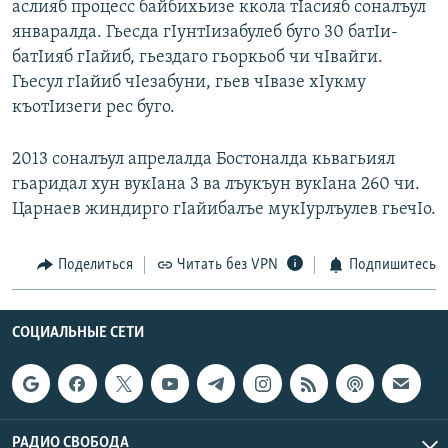
аслияб процесс байбихьизе ккола тIасияб соналъул
РАСПИСАНИЕ ВЕЩАНИЯ
январалда. Гьесда гIунтIизабулеб буго 30 батIи-
ПОДПИШИТЕСЬ НА РАССЫЛКУ
батIияб гIайиб, гьездаго гьоркьоб чи чIвайги.
Гьесул гIайиб чIезабуни, гьев чIвазе хIукму
къотIизеги рес буго.
СОЦИАЛЬНЫЕ СЕТИ
2013 соналъул апрелалда Бостоналда кьвагьиял
гьаридал хун вукIана 3 ва лъукъун вукIана 260 чи.
Царнаев жиндирго гIайибалъе мукIурлъулев гьечIо.
Все сайты РСЕ/РС
Поделиться
Читать без VPN
Подпишитесь
СОЦИАЛЬНЫЕ СЕТИ
РАДИО СВОБОДА