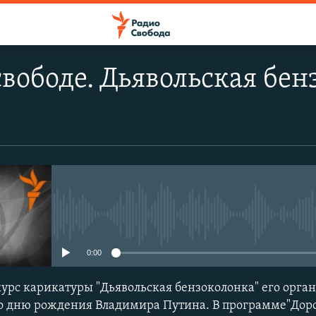
свободе. Дьявольская бе
No media source currently avail
0:00
рс карикатуры "Дьявольская бензоколонка" его орга
о дню рождения Владимира Путина. В программе"Дорог