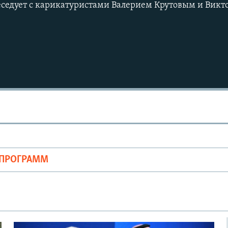
седует с карикатуристами Валерием Крутовым и Викт
ОПРОГРАММ