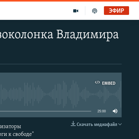
ЭФИР
нзоколонка Владимира
EMBED
able
25:00
Скачать медиафайл
низаторы
EMBED
и к свободе"