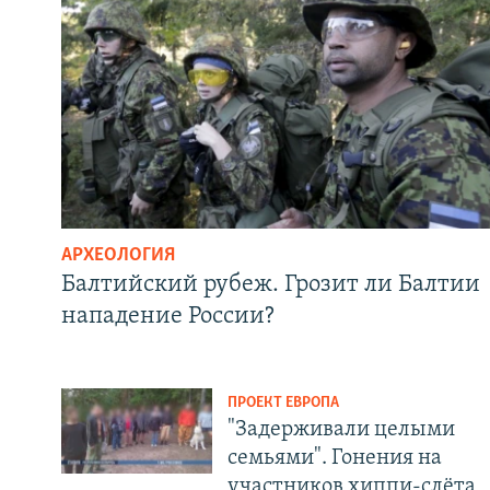
АРХЕОЛОГИЯ
Балтийский рубеж. Грозит ли Балтии
нападение России?
ПРОЕКТ ЕВРОПА
"Задерживали целыми
семьями". Гонения на
участников хиппи-слёта