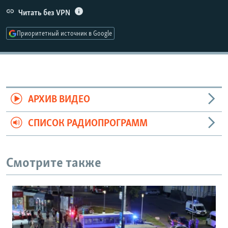
РАСПИСАНИЕ ВЕЩАНИЯ
Читать без VPN
ПОДПИШИТЕСЬ НА РАССЫЛКУ
Приоритетный источник в Google
СОЦИАЛЬНЫЕ СЕТИ
АРХИВ ВИДЕО
СПИСОК РАДИОПРОГРАММ
Все сайты РСЕ/РС
Смотрите также