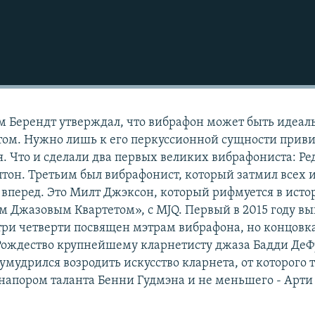
м Берендт утверждал, что вибрафон может быть идеа
ом. Нужно лишь к его перкуссионной сущности приви
. Что и сделали два первых великих вибрафониста: Ре
тон. Третьим был вибрафонист, который затмил всех и
 вперед. Это Милт Джэксон, который рифмуется в исто
 Джазовым Квартетом», с MJQ. Первый в 2015 году вы
ри четверти посвящен мэтрам вибрафона, но концовка
Рождество крупнейшему кларнетисту джаза Бадди ДеФ
 умудрился возродить искусство кларнета, от которого 
 напором таланта Бенни Гудмэна и не меньшего - Арти