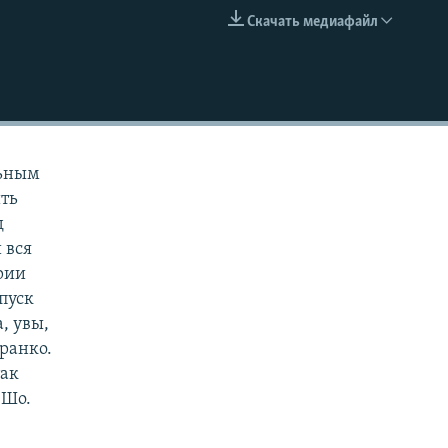
Скачать медиафайл
EMBED
льным
ть
д
 вся
рии
пуск
, увы,
ранко.
так
 Шо.