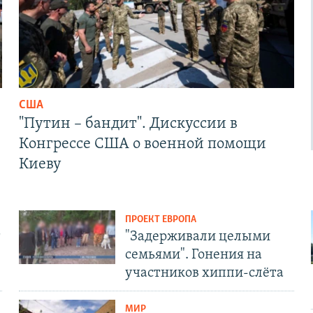
США
"Путин – бандит". Дискуссии в
Конгрессе США о военной помощи
Киеву
ПРОЕКТ ЕВРОПА
т
"Задерживали целыми
семьями". Гонения на
участников хиппи-слёта
МИР