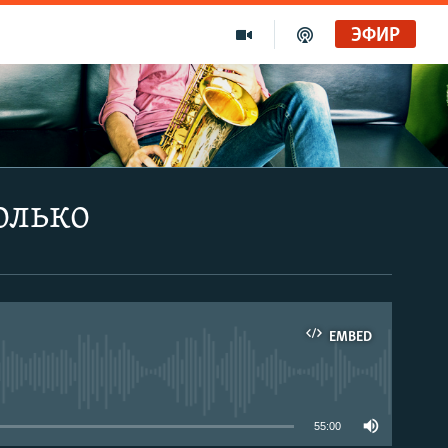
ЭФИР
олько
EMBED
able
55:00