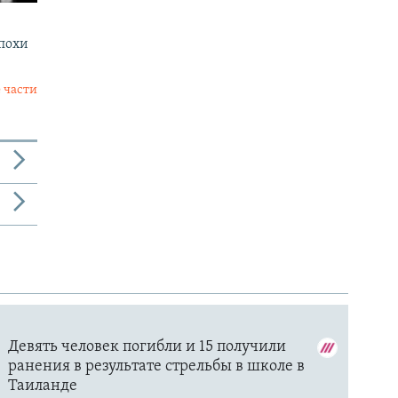
эпохи
 части