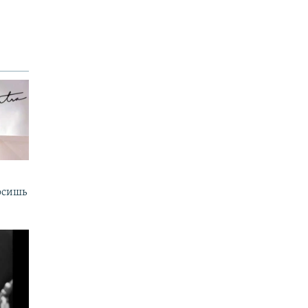
осишь