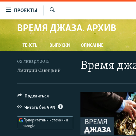
Ссылки
ПРОЕКТЫ
для
Искать
упрощенного
ВРЕМЯ ДЖАЗА. АРХИВ
ПРОГРАММЫ
доступа
ПОДКАСТЫ
Вернуться
ТЕКСТЫ
ВЫПУСКИ
ОПИСАНИЕ
АВТОРСКИЕ ПРОЕКТЫ
к
основному
ЦИТАТЫ СВОБОДЫ
03 января 2015
Время джа
содержанию
Дмитрий Савицкий
МНЕНИЯ
Вернутся
КУЛЬТУРА
к
главной
IDEL.РЕАЛИИ
Поделиться
навигации
КАВКАЗ.РЕАЛИИ
Вернутся
Читать без VPN
к
СЕВЕР.РЕАЛИИ
поиску
Приоритетный источник в
СИБИРЬ.РЕАЛИИ
Google