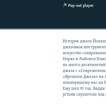
РАСПИСАНИЕ ВЕЩАНИЯ
Pop-out player
ПОДПИШИТЕСЬ НА РАССЫЛКУ
Историк джаза Йоахи
джазовым инструмент
искусство солирования
Норво и Лайонел Хэмп
на много десятилетий
джаза с «Современным
«Времени Джаза» на т
покинувшему нас на 
Ему шел 91 год. Бадди
устали слушатели под