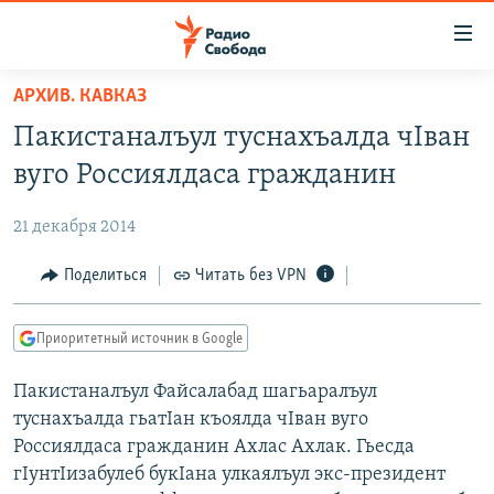
Ссылки
для
упрощенного
АРХИВ. КАВКАЗ
ПРОГРАММЫ
доступа
Пакистаналъул туснахъалда чIван
ПОДКАСТЫ
Вернуться
вуго Россиялдаса гражданин
к
АВТОРСКИЕ ПРОЕКТЫ
основному
21 декабря 2014
ЦИТАТЫ СВОБОДЫ
содержанию
Вернутся
МНЕНИЯ
Поделиться
Читать без VPN
к
КУЛЬТУРА
главной
Приоритетный источник в Google
навигации
IDEL.РЕАЛИИ
Вернутся
Пакистаналъул Файсалабад шагьаралъул
КАВКАЗ.РЕАЛИИ
к
туснахъалда гьатIан къоялда чIван вуго
СЕВЕР.РЕАЛИИ
поиску
Россиялдаса гражданин Ахлас Ахлак. Гьесда
гIунтIизабулеб букIана улкаялъул экс-президент
СИБИРЬ.РЕАЛИИ