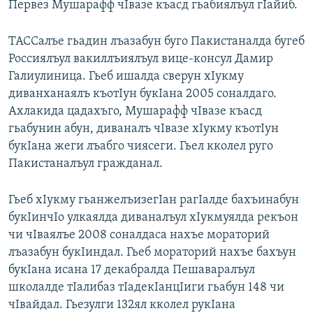
Первез Мушарафф чIвазе къасд гьабиялъул гIайиб.
РАСПИСАНИЕ ВЕЩАНИЯ
ПОДПИШИТЕСЬ НА РАССЫЛКУ
ТАССалъе гьадин лъазабун буго Пакистаналда бугеб
Россиялъул вакиллъиялъул вице-консул Дамир
Галиулиница. Гьеб ишалда сверун хIукму
СОЦИАЛЬНЫЕ СЕТИ
диванханаялъ къотIун букIана 2005 соналдаго.
Ахлакида цадахъго, Мушарафф чIвазе къасд
гьабунин абун, диваналъ чIвазе хIукму къотIун
букIана жеги лъабго чиясеги. Гьел кколел руго
Пакистаналъул гражданал.
Все сайты РСЕ/РС
Гьеб хIукму гьанжелъизегIан рагIалде бахъинабун
букIинчIо улкаялда диваналъул хIукмуялда рекъон
чи чIваялъе 2008 соналдаса нахъе мораторий
лъазабун букIиндал. Гьеб мораторий нахъе бахъун
букIана исана 17 декабралда Пешаваралъул
школалде тIалибаз тIадекIанцIиги гьабун 148 чи
чIвайдал. Гьезулги 132ял кколел рукIана