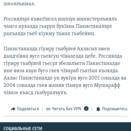
школлъимал.
Россиялъул къватIисел ишазул министерлъиялъ
чанго нухалда гьарун букIана Пакистаналъул
рахъалда гьеб хIукму тамах гьабейин.
Пакистаналда гIумру гьабулев Ахласил эмен
дандчIван вуго гьевгун чIвалелда цебе. Россиялда
гIумру гьабулей гьесул эбелалъеги Пакистаналде
ине виза кьун буго гьев чIвараб гьатIан къоялда.
Ахлас Пакистаналде ун вукIун вуго 2001 соналда ва
2004 соналда гьев жанив тIамун вуго Мушарафф
чIвазе къасд гьабуралъухъ.
Поделиться
Читать без VPN
Подпишитесь
СОЦИАЛЬНЫЕ СЕТИ