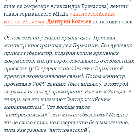
лице ее секретаря Александра Бречалова) лекции
главы германского МИДа
«антироссийским
мероприятием»
.
Дмитрий Колезев
не находит слов:
Основательно у людей крыша едет. Приехал
министр иностранных дел Германии. Его душевно
принял губернатор, подарил копии архивных
документов, минут сорок совещались о совместных
проектах (у Свердловской области с Германией
крепкие экономические связи). Потом министр
прочитал в УрФУ лекцию (был аншлаг), в которой
выражал надежду примирение России и Запада. А
теперь все это называют "антироссийским
мероприятием". Что вообще такое
"антироссийский", кто может объяснить? Модное
такое слово стало, но совершенно бессмысленное,
типа как раньше "антисоветский".