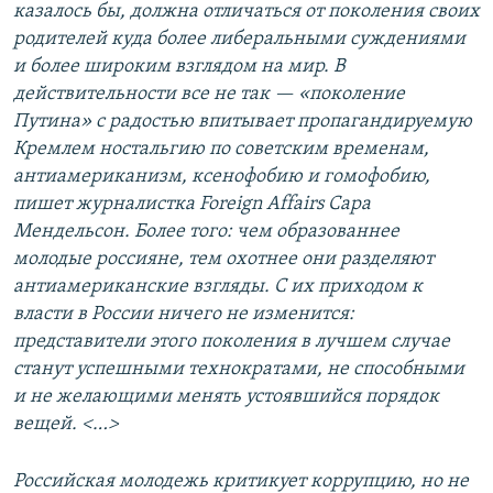
казалось бы, должна отличаться от поколения своих
родителей куда более либеральными суждениями
и более широким взглядом на мир. В
действительности все не так — «поколение
Путина» с радостью впитывает пропагандируемую
Кремлем ностальгию по советским временам,
антиамериканизм, ксенофобию и гомофобию,
пишет журналистка Foreign Affairs Сара
Мендельсон. Более того: чем образованнее
молодые россияне, тем охотнее они разделяют
антиамериканские взгляды. С их приходом к
власти в России ничего не изменится:
представители этого поколения в лучшем случае
станут успешными технократами, не способными
и не желающими менять устоявшийся порядок
вещей. <…
>
Российская молодежь критикует коррупцию, но не