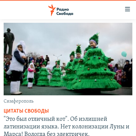
Ссылки
для
упрощенного
ПРОГРАММЫ
доступа
ПОДКАСТЫ
Вернуться
к
АВТОРСКИЕ ПРОЕКТЫ
основному
ЦИТАТЫ СВОБОДЫ
содержанию
Вернутся
МНЕНИЯ
к
КУЛЬТУРА
главной
навигации
IDEL.РЕАЛИИ
Симферополь
Вернутся
КАВКАЗ.РЕАЛИИ
ЦИТАТЫ СВОБОДЫ
к
"Это был отличный кот". Об излишней
СЕВЕР.РЕАЛИИ
поиску
латинизации языка. Нет колонизации Луны и
СИБИРЬ.РЕАЛИИ
Марса! Вологда без электричек.