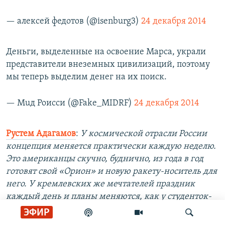
— алексей федотов (@isenburg3)
24 декабря 2014
Деньги, выделенные на освоение Марса, украли
представители внеземных цивилизаций, поэтому
мы теперь выделим денег на их поиск.
— Мuд Роисси (@Fake_MIDRF)
24 декабря 2014
Рустем Адагамов
:
У космической отрасли России
концепция меняется практически каждую неделю.
Это американцы скучно, буднично, из года в год
готовят свой «Орион» и новую ракету-носитель для
него. У кремлевских же мечтателей праздник
каждый день и планы меняются, как у студенток-
первокурсниц перед выходными. Уж чего только
ЭФИР
не планировали — и вывод вредных производств на