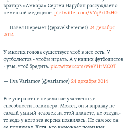
вратарь «Амкара» Сергей Нарубин рассуждает о
немецкой медицине.
pic.twitter.com/VYqPxt3zHG
— Павел Шеремет (@pavelsheremet)
24 декабря
2014
У многих голова существует чтоб в нее есть. У
футболистов - чтобы играть. А у наших футболистов
- увы, чтоб бредить.
pic.twitter.com/v9eYHrMC0T
— Ilya Varlamov (@varlamov)
24 декабря 2014
Все упирают не невеликие умственные
способности голкипера. Может, он и вправду не
самый умный человек на этой планете, но откуда-
то ведь у него эта версия появилась. Не сам же он
ее придумал. Хотя, кто умножает познания,