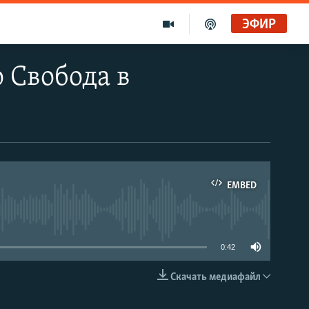
ЭФИР
 Свобода в
EMBED
able
0:42
Скачать медиафайл
EMBED