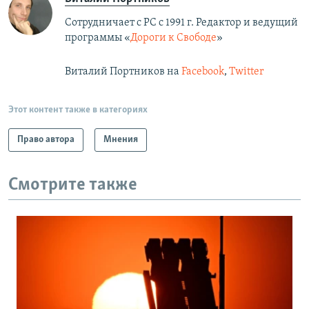
Сотрудничает с РС с 1991 г. Редактор и ведущий
программы «
Дороги к Свободе
»
Виталий Портников на
Facebook
,
Twitter
Этот контент также в категориях
Право автора
Мнения
Смотрите также