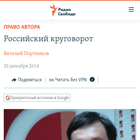
Ссылки
для
упрощенного
ПРАВО АВТОРА
ПРОГРАММЫ
доступа
Российский круговорот
ПОДКАСТЫ
Вернуться
к
Виталий Портников
АВТОРСКИЕ ПРОЕКТЫ
основному
25 декабря 2014
ЦИТАТЫ СВОБОДЫ
содержанию
Вернутся
МНЕНИЯ
Поделиться
Читать без VPN
к
КУЛЬТУРА
главной
Приоритетный источник в Google
навигации
IDEL.РЕАЛИИ
Вернутся
КАВКАЗ.РЕАЛИИ
к
СЕВЕР.РЕАЛИИ
поиску
СИБИРЬ.РЕАЛИИ