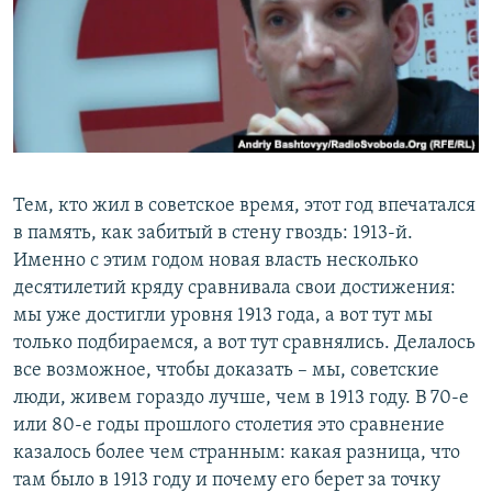
РАСПИСАНИЕ ВЕЩАНИЯ
ПОДПИШИТЕСЬ НА РАССЫЛКУ
СОЦИАЛЬНЫЕ СЕТИ
Тем, кто жил в советское время, этот год впечатался
в память, как забитый в стену гвоздь: 1913-й.
Именно с этим годом новая власть несколько
Все сайты РСЕ/РС
десятилетий кряду сравнивала свои достижения:
мы уже достигли уровня 1913 года, а вот тут мы
только подбираемся, а вот тут сравнялись. Делалось
все возможное, чтобы доказать – мы, советские
люди, живем гораздо лучше, чем в 1913 году. В 70-е
или 80-е годы прошлого столетия это сравнение
казалось более чем странным: какая разница, что
там было в 1913 году и почему его берет за точку