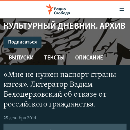
Ссылки
для
упрощенного
КУЛЬТУРНЫЙ ДНЕВНИК. АРХИВ
ПРОГРАММЫ
доступа
ПОДКАСТЫ
Подписаться
Вернуться
к
ПОДПИСАТЬСЯ
АВТОРСКИЕ ПРОЕКТЫ
основному
ВЫПУСКИ
ТЕКСТЫ
ОПИСАНИЕ
ЦИТАТЫ СВОБОДЫ
содержанию
CastBox
Вернутся
МНЕНИЯ
«Мне не нужен паспорт страны
к
КУЛЬТУРА
изгоя». Литератор Вадим
главной
Подписаться
навигации
IDEL.РЕАЛИИ
Белоцерковский об отказе от
Вернутся
российского гражданства.
КАВКАЗ.РЕАЛИИ
к
СЕВЕР.РЕАЛИИ
поиску
25 декабря 2014
СИБИРЬ.РЕАЛИИ