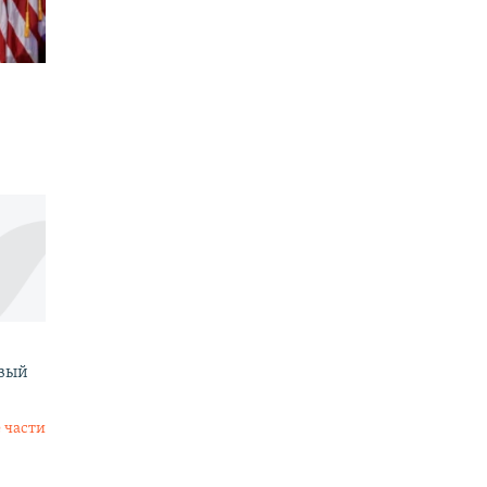
овый
 части