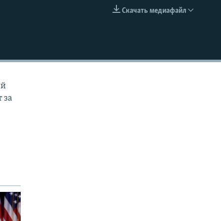
Скачать медиафайл
EMBED
ий
 за