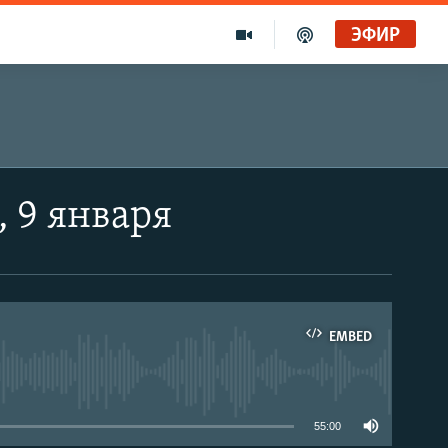
ЭФИР
 9 января
EMBED
able
55:00