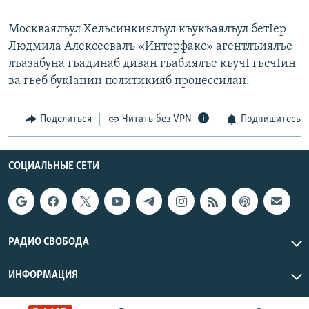
Москваялъул Хельсинкиялъул къукъаялъул бетIер
Людмила Алексеевалъ «Интерфакс» агентлъиялъе
лъазабуна гьадинаб диван гьабиялъе кьучI гьечIин
ва гьеб букIанин политикияб процессилан.
Поделиться
Читать без VPN
Подпишитесь
СОЦИАЛЬНЫЕ СЕТИ
РАДИО СВОБОДА
ИНФОРМАЦИЯ