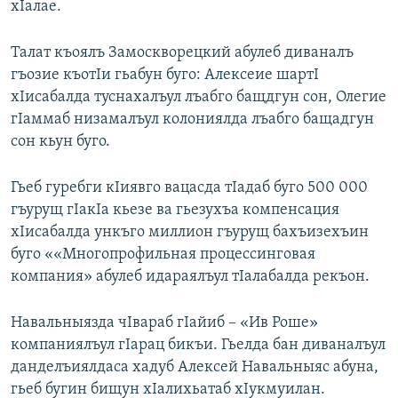
хIалае.
РАСПИСАНИЕ ВЕЩАНИЯ
ПОДПИШИТЕСЬ НА РАССЫЛКУ
Талат къоялъ Замоскворецкий абулеб диваналъ
гъозие къотIи гьабун буго: Алексеие шартI
хIисабалда туснахалъул лъабго бащдгун сон, Олегие
СОЦИАЛЬНЫЕ СЕТИ
гIаммаб низамалъул колониялда лъабго бащадгун
сон кьун буго.
Гьеб гуребги кIиявго вацасда тIадаб буго 500 000
гъурущ гIакIа кьезе ва гьезухъа компенсация
Все сайты РСЕ/РС
хIисабалда ункъго миллион гъурущ бахъизехъин
буго ««Многопрофильная процессинговая
компания» абулеб идараялъул тIалабалда рекъон.
Навальныязда чIвараб гIайиб – «Ив Роше»
компаниялъул гIарац бикъи. Гьелда бан диваналъул
данделъиялдаса хадуб Алексей Навальныяс абуна,
гьеб бугин бищун хIалихьатаб хIукмуилан.