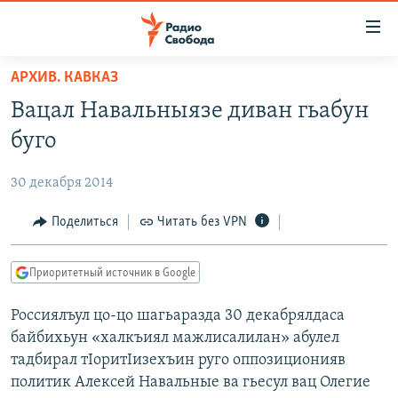
Ссылки
для
упрощенного
АРХИВ. КАВКАЗ
ПРОГРАММЫ
доступа
Вацал Навальныязе диван гьабун
ПОДКАСТЫ
Вернуться
буго
к
АВТОРСКИЕ ПРОЕКТЫ
основному
30 декабря 2014
ЦИТАТЫ СВОБОДЫ
содержанию
Вернутся
МНЕНИЯ
Поделиться
Читать без VPN
к
КУЛЬТУРА
главной
Приоритетный источник в Google
навигации
IDEL.РЕАЛИИ
Вернутся
Россиялъул цо-цо шагьаразда 30 декабрялдаса
КАВКАЗ.РЕАЛИИ
к
байбихьун «халкъиял мажлисалилан» абулел
СЕВЕР.РЕАЛИИ
поиску
тадбирал тIоритIизехъин руго оппозиционияв
политик Алексей Навальные ва гьесул вац Олегие
СИБИРЬ.РЕАЛИИ