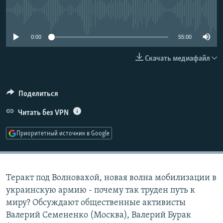
РАСПИСАНИЕ ВЕЩАНИЯ
No media source currently available
ПОДПИШИТЕСЬ НА РАССЫЛКУ
0:00
55:00
СОЦИАЛЬНЫЕ СЕТИ
Скачать медиафайл
Поделиться
Читать без VPN
Все сайты РСЕ/РС
Приоритетный источник в Google
Теракт под Волновахой, новая волна мобилизации в
украинскую армию - почему так труден путь к
миру? Обсуждают общественные активисты
Валерий Семененко (Москва), Валерий Бурак