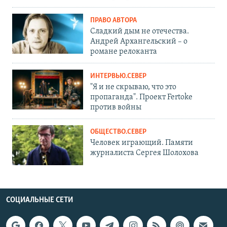
ПРАВО АВТОРА
Сладкий дым не отечества.
Андрей Архангельский – о
романе релоканта
ИНТЕРВЬЮ.СЕВЕР
"Я и не скрываю, что это
пропаганда". Проект Fertoke
против войны
ОБЩЕСТВО.СЕВЕР
Человек играющий. Памяти
журналиста Сергея Шолохова
СОЦИАЛЬНЫЕ СЕТИ