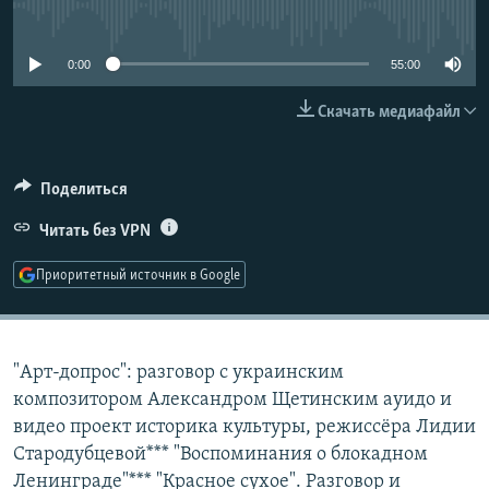
No media source currently available
РАСПИСАНИЕ ВЕЩАНИЯ
ПОДПИШИТЕСЬ НА РАССЫЛКУ
0:00
55:00
Скачать медиафайл
СОЦИАЛЬНЫЕ СЕТИ
Поделиться
Читать без VPN
Все сайты РСЕ/РС
Приоритетный источник в Google
"Арт-допрос": разговор с украинским
композитором Александром Щетинским ауидо и
видео проект историка культуры, режиссёра Лидии
Стародубцевой*** "Воспоминания о блокадном
Ленинграде"*** "Красное сухое". Разговор и