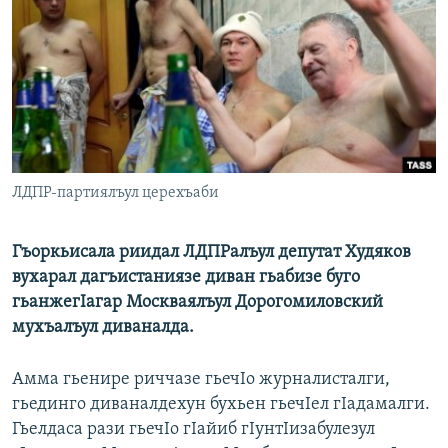
РАСПИСАНИЕ ВЕЩАНИЯ
ПОДПИШИТЕСЬ НА РАССЫЛКУ
СОЦИАЛЬНЫЕ СЕТИ
ЛДПР-партиялъул церехъаби
Все сайты РСЕ/РС
Гъоркьисала риидал ЛДПРалъул депутат Худяков
вухарал дагъистаниязе диван гьабизе буго
гьанжегIагар Москваялъул Дорогомиловский
мухъалъул диваналда.
Амма гьенире риччазе гьечIо журналисталги,
гьединго диваналдехун бухьен гьечIел гIадамалги.
Гьелдаса рази гьечIо гIайиб гIунтIизабулезул