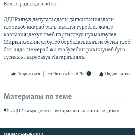
Волгоградалда аскIор.
ЛДПРалъул депутатасдаги дагъистанияздаги
гьоркьоб ккараб рагъ-кьалги гуребги, жалго
кавказияздехун гьеб партиялъул нухмалъулев
Жириновскиясул бугеб бербалагьиялъги бугин гьеб
бакIалда гIемераб жо гьабулебин рикIкIунеб буго
туснахъ гьаруразул гIагарлъиялъ.
Поделиться
Читать без VPN
Подпишитесь
Материалы по теме
ЛДПР-алъул депутат вухарал дагъистаниязе диван
СОЦИАЛЬНЫЕ СЕТИ