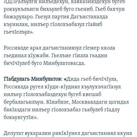
ЛДПРалъулги нилъедехун, кавказияздехун бугеб
рокьукълъиги бихьулеб буго гьениб. Гьеб бахчун
бажаруларо. Гьезул партия Дагъистаналда
къунилан, нилъер гIолохъабазул гIайиб
гьечIелъул».
Россиялде арал дагъистаниязул гIемер ккола
гьединал хIужаби. Гьелъие гIилла гьадин
бичIчIулеб буго Минбулатовасда.
ГIабдулагь Минбулатов: «
Дида гьеб бичIчIула,
Россиялда ругел кIуди-кIудиял хъулухъчагIазул
нилъер гIолохъабаздехун бугеб квешаб
бербалагьилъун. КIиабизе, Москваялдаги цогидал
бакIаздаги нилъер гIолохъабаз гьабулеб гIадлу
бокьунгутIи».
Депутат вухаралин рикIкIунел дагъистаниял ккуна