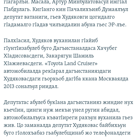
гIагарлъи. Масала, Артур Минбулатовасул имгIал
ГIабдулагь. КигIанго кин Пачалихъияб Думаялъул
депутат ватаниги, гьев Худяковги цогидалго
гIадамалго гIадав чилъидалин абуна гьес ЭР-лъе.
ПалхIасил, Худяков вуханилан гIайиб
гIунтIизабулеб буго Дагъистаналдаса Хачубег
ХIадисовасдеги, Закарягун Шамиль
ХIажиевасдеги. «Toyota Land Cruiser»
автомобилалда рекIарал дагъистанияздаги
Худяковасдаги гьоркьоб дагIба ккана Москваялда
20I3 соналъул риидал.
Депутатас абулеб букIана дагъистанияз жиндие нух
кьечIин, цинги нуж мекъи унел ругин абидал,
автомобилалъуса къватIиреги рахъун вуханила гьез
жив. Цо заманалда депутат Худяковас байбихьун
буго гIолохъабаз гьабулебщинаб жо телефоналдеги