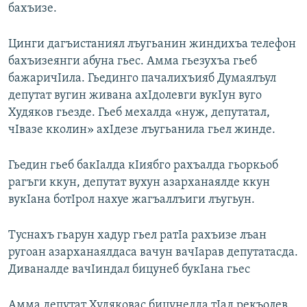
бахъизе.
Цинги дагъистаниял лъугьанин жиндихъа телефон
бахъизеянги абуна гьес. Амма гьезухъа гьеб
бажаричIила. Гьединго пачалихъияб Думаялъул
депутат вугин живана ахIдолевги вукIун вуго
Худяков гьезде. Гьеб мехалда «нуж, депутатал,
чIвазе кколин» ахIдезе лъугьанила гьел жинде.
Гьедин гьеб бакIалда кIиябго рахъалда гьоркьоб
рагъги ккун, депутат вухун азарханаялде ккун
вукIана ботIрол нахуе жагъаллъиги лъугьун.
Туснахъ гьарун хадур гьел ратIа рахъизе лъан
ругоан азарханаялдаса вачун вачIарав депутатасда.
Диваналде вачIиндал бицунеб букIана гьес
Амма депутат Худяковас бицунелда тIад рекъолев