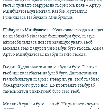
гьечIо туснахъ гьаруразда гьоркьоса цояв – Артур
Минбулатовасул имгIал, Казбек мухъалъул
Гуниялдаса ГIабдулагь Минбулатов.
ГIабдулагь Минбулатов:
«Худяковас гъозда килщаз
цо къабихIаб гIаламат бихьизабун буго, гьазул
автомобилалдаса цевеги кIанцIун унаго. Гьеб
мехалда гьаз хадурги ун кьабун буго гъосда. Амма
Артур Минбулатовас кьабун гьечIо гъосда.
Гьедин Худяковас жинцаго абунги буго. Гьанже
гьеб иш халатбахъинабулеб буго. Дагъистаниял
гIайибияллъун гьаризе къваригIун, гьеб гьабизе
бажаруларого руго дол. Цо къокъаялъ гьабураб
такъсирлъун рикIкIунеб буго гьез гьеб.
Миллияб суалги буго гьениб. Жириновскиясулги