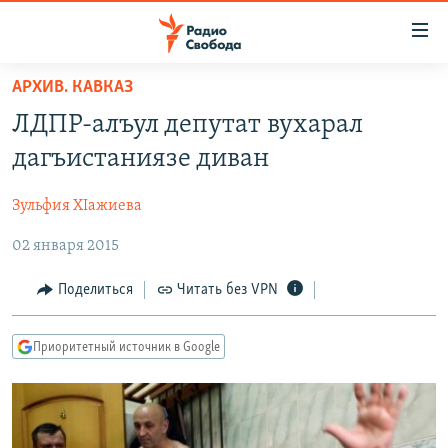
Ссылки
для
упрощенного
АРХИВ. КАВКАЗ
ПРОГРАММЫ
доступа
ЛДПР-алъул депутат вухарал
ПОДКАСТЫ
Вернуться
дагъистаниязе диван
к
АВТОРСКИЕ ПРОЕКТЫ
основному
Зульфия ХIажиева
ЦИТАТЫ СВОБОДЫ
содержанию
Вернутся
02 января 2015
МНЕНИЯ
к
КУЛЬТУРА
Поделиться
Читать без VPN
главной
навигации
IDEL.РЕАЛИИ
Вернутся
Приоритетный источник в Google
КАВКАЗ.РЕАЛИИ
к
СЕВЕР.РЕАЛИИ
поиску
СИБИРЬ.РЕАЛИИ