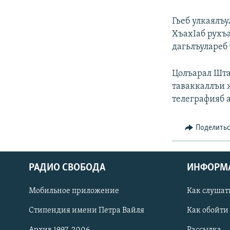
РАСПИСАНИЕ ВЕЩАНИЯ
ПОДПИШИТЕСЬ НА РАССЫЛКУ
Гьеб улкаялъ
ХъахIаб рухъ
дагьлъулареб
Цолъарал Шта
таваккаллъи ж
телеграфияб 
Поделить
РАДИО СВОБОДА
ИНФОРМ
Мобильное приложение
Как слушат
СОЦИАЛЬНЫЕ СЕТИ
Стипендия имени Петра Вайля
Как обойти
Архив 1997-2006
Рассылка