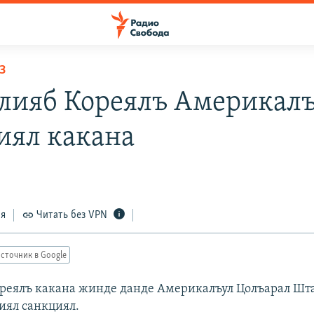
З
ияб Кореялъ Америкалъ
иял какана
ся
Читать без VPN
сточник в Google
еялъ какана жинде данде Америкалъул Цолъарал Шт
Iиял санкциял.