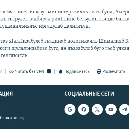
ул къватIисел ишазул министерлъиялъ лъазабуна, Амер
алъ гьарулел тадбирал рикIкIине бегьулин жинде бакка
 тушманлъиялъе иргадулаб далиллъун.
таз хIалтIизабулеб гьадинаб политикаялъ Шималияб К
еги щулалъизабизе буго, ян лъазабулеб буго гьеб улка
агентлъиялъ.
ся
Читать без VPN
Подпишитесь
Распечатать
АЦИЯ
СОЦИАЛЬНЫЕ СЕТИ
ь
 блокировку