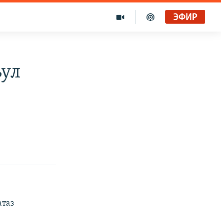
ЭФИР
ул
атаз