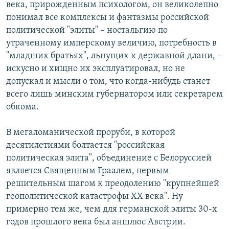
века, прирожденным психологом, он великолепно
понимал все комплексы и фантазмы российской
политической "элиты" – ностальгию по
утраченному имперскому величию, потребность в
"младших братьях", льнущих к державной длани, –
искусно и хищно их эксплуатировал, но не
допускал и мысли о том, что когда‑нибудь станет
всего лишь минским губернатором или секретарем
обкома.
В мегаломанической проруби, в которой
десятилетиями болтается "российская
политическая элита", объединение с Белоруссией
является Священным Граалем, первым
решительным шагом к преодолению "крупнейшей
геополитической катастрофы XX века". Ну
примерно тем же, чем для германской элиты 30-х
годов прошлого века был аншлюс Австрии.