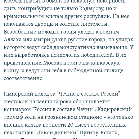
Кремль платит в обмен на показную покорность
дань-контрибуцию не только Кадырову, но и
криминальным элитам других республик. На нее
покупаются дворцы и золотые пистолеты.
Безработные молодые горцы уходят к воинам
Аллаха или мигрируют в русские города, на улицах
которых ведут себя демонстративно вызывающе. У
них выработалась психология победителей. В их
представлении Москва проиграла кавказскую
войну, и ведут они себя в побежденной столице
соответственно.
Имперский поход за "Чечню в составе России"
жестокой насмешкой рока оборачивается
кошмаром "России в составе Чечни". Кадыровский
триумф воли на грозненском стадионе – это только
внешне клятва верности 20 тысяч вооруженных
пехотинцев "Дикой дивизии" Путину. Кстати,