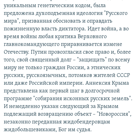
уникальным генетическим кодом, была
предложена духоподъемная идеология "Русского
мира", призванная обосновать и оправдать
пожизненную власть диктатора. Идет война, а во
время войны любая критика Верховного
главнокомандующего приравнивается измене
Отечеству. Путин провозгласил свое право и, более
того, свой священный долг – "защищать" по всему
миру не только граждан России, а этнических
русских, русскоязычных, потомков жителей СССР
или даже Российской империи. Аннексия Крыма
представлена как первый шаг в долгосрочной
программе "собирания исконных русских земель".
И немедленно указан следующий за Крымом
подлежащий возвращению объект – "Новороссия",
незаконно переданная жидобендеровцам
жидобольшевиками, Бог им судья.