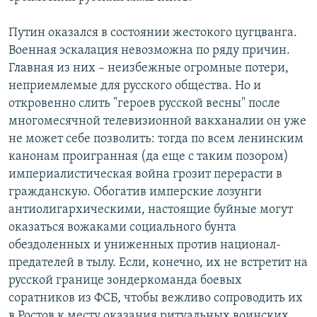
Путин оказался в состоянии жестокого цугцванга.
Военная эскалация невозможна по ряду причин.
Главная из них – неизбежные огромные потери,
неприемлемые для русского общества. Но и
откровенно слить "героев русской весны" после
многомесячной телевизионной вакханалии он уже
не может себе позволить: тогда по всем ленинским
канонам проигранная (да еще с таким позором)
империалистическая война грозит перерасти в
гражданскую. Обогатив имперские лозунги
антиолигархическими, настоящие буйные могут
оказаться вожаками социального бунта
обездоленных и униженных против национал-
предателей в тылу. Если, конечно, их не встретит на
русской границе зондеркоманда боевых
соратников из ФСБ, чтобы вежливо сопроводить их
в Ростов к месту оказания ритуальных воинских