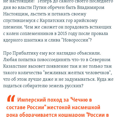
не настоящий!" Теперь до самого своего последнего
дня во власти Путин обречен быть Владимиром
Настоящим, льстить и потакать своему
спустившемуся с Карпатских гор арийскому
племени. Чем же сможет он порадовать встающих
с колен соплеменников в 2015 году после провала
ядерного шантажа и слива "Новороссии"?
Про Прибалтику ему все наглядно объяснили.
Любая попытка повоссоединять что-то в Северном
Казахстане вызовет появление там и не только там
такого количества "вежливых желтых человечков",
что об этом лучше даже и не задумываться. Куда же
податься собирателю земель русских?
Имперский поход за "Чечню в
составе России" жестокой насмешкой
рока оборачивается кошмаром "России в