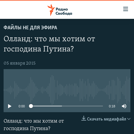
Ссылки
для
упрощенного
ФАЙЛЫ НЕ ДЛЯ ЭФИРА
ПРОГРАММЫ
доступа
Олланд: что мы хотим от
ПОДКАСТЫ
Вернуться
господина Путина?
к
АВТОРСКИЕ ПРОЕКТЫ
основному
05 января 2015
ЦИТАТЫ СВОБОДЫ
содержанию
Вернутся
МНЕНИЯ
к
КУЛЬТУРА
главной
No media source currently available
навигации
IDEL.РЕАЛИИ
Вернутся
0:00
0:18
КАВКАЗ.РЕАЛИИ
к
СЕВЕР.РЕАЛИИ
поиску
Скачать медиафайл
Олланд: что мы хотим от
господина Путина?
СИБИРЬ.РЕАЛИИ