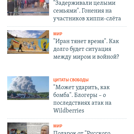
"Задерживали целыми
семьями". Гонения на
участников хиппи-слёта
МИР
"Иран тянет время". Как
долго будет ситуация
между миром и войной?
ЦИТАТЫ СВОБОДЫ
"Может ударить, как
бомба". Блогеры – о
последствиях атак на
Wildberries
МИР
Подарок от "Русского