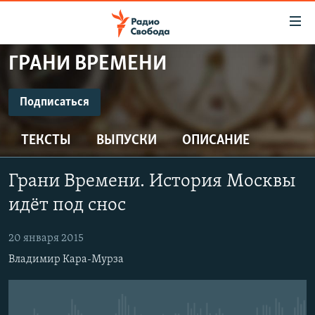
Ссылки
для
упрощенного
ГРАНИ ВРЕМЕНИ
ПРОГРАММЫ
доступа
ПОДКАСТЫ
Подписаться
Вернуться
к
ПОДПИСАТЬСЯ
АВТОРСКИЕ ПРОЕКТЫ
основному
ТЕКСТЫ
ВЫПУСКИ
ОПИСАНИЕ
ЦИТАТЫ СВОБОДЫ
содержанию
Spotify
Вернутся
МНЕНИЯ
Грани Времени. История Москвы
к
КУЛЬТУРА
идёт под снос
главной
CastBox
навигации
IDEL.РЕАЛИИ
20 января 2015
Вернутся
КАВКАЗ.РЕАЛИИ
Подписаться
Владимир Кара-Мурза
к
СЕВЕР.РЕАЛИИ
поиску
СИБИРЬ.РЕАЛИИ