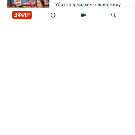
"Убить нормальную экономику –
это убить страну"
ЭФИР
ЛИЦОМ К СОБЫТИЮ
Тасует колоду
Искать
ЛИЦОМ К СОБЫТИЮ
Партия номер два
ЛИЦОМ К СОБЫТИЮ
Путин пасует
ЛИЦОМ К СОБЫТИЮ
Невоенное дело