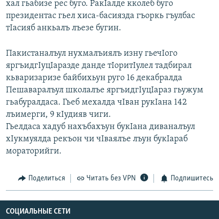
хал гьабизе рес буго. РакIалде кколеб буго
РАСПИСАНИЕ ВЕЩАНИЯ
президентас гьел хиса-басиязда гъоркь гъулбас
ПОДПИШИТЕСЬ НА РАССЫЛКУ
тIасияб анкьалъ лъезе бугин.
Пакистаналъул нухмалъиялъ изну гьечIого
СОЦИАЛЬНЫЕ СЕТИ
яргъидгIуцIаразде данде тIоритIулел тадбирал
кьваризаризе байбихьун руго 16 декабралда
Пешаваралъул школалъе яргъидгIуцIараз гьужум
гьабуралдаса. Гьеб мехалда чIван рукIана 142
лъимерги, 9 кIудияв чиги.
Все сайты РСЕ/РС
Гьелдаса хадуб нахъбахъун букIана диваналъул
хIукмуялда рекъон чи чIваялъе лъун букIараб
мораторийги.
Поделиться
Читать без VPN
Подпишитесь
СОЦИАЛЬНЫЕ СЕТИ