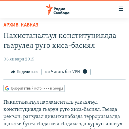
Ссылки
для
упрощенного
АРХИВ. КАВКАЗ
ПРОГРАММЫ
доступа
Пакистаналъул конституциялда
ПОДКАСТЫ
Вернуться
гьарулел руго хиса-басиял
к
АВТОРСКИЕ ПРОЕКТЫ
основному
06 января 2015
ЦИТАТЫ СВОБОДЫ
содержанию
Вернутся
МНЕНИЯ
Поделиться
Читать без VPN
к
КУЛЬТУРА
главной
Приоритетный источник в Google
навигации
IDEL.РЕАЛИИ
Вернутся
Пакистаналъул парламенталъ улкаялъул
КАВКАЗ.РЕАЛИИ
к
конституциялда гьарун руго хиса-басиял. Гьезда
СЕВЕР.РЕАЛИИ
поиску
рекъон, рагъулал диванханабазда терроризмалда
щаклъи бугел гIадатиял гIадамазда хурхун ишазул
СИБИРЬ.РЕАЛИИ