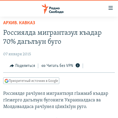
Ссылки
для
упрощенного
АРХИВ. КАВКАЗ
ПРОГРАММЫ
доступа
Россиялда мигрантазул къадар
ПОДКАСТЫ
Вернуться
70% дагьлъун буго
к
АВТОРСКИЕ ПРОЕКТЫ
основному
07 января 2015
ЦИТАТЫ СВОБОДЫ
содержанию
Вернутся
МНЕНИЯ
Поделиться
Читать без VPN
к
КУЛЬТУРА
главной
Приоритетный источник в Google
навигации
IDEL.РЕАЛИИ
Вернутся
Россиялде рачIунел мигрантазул гIаммаб къадар
КАВКАЗ.РЕАЛИИ
к
гIемерго дагьлъун бугониги Украиналдаса ва
СЕВЕР.РЕАЛИИ
поиску
Молдовалдаса рачIунел цIикIкIун руго.
СИБИРЬ.РЕАЛИИ