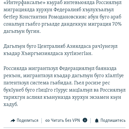
«Интерфаксалъе» кьураб интевьюялда Россиялъул
РАСПИСАНИЕ ВЕЩАНИЯ
миграциялда хурхун Федералияб хъулухъалъул
ПОДПИШИТЕСЬ НА РАССЫЛКУ
бетIер Константин Ромодановскияс абун буго араб
соналъул гьабго ргьалде дандеккун миграция 70%
дагьлъун бугин.
СОЦИАЛЬНЫЕ СЕТИ
Дагьлъун буго Централияб Азиялдаса рачIунезул
къадар Хъиргъизиялдаса хутIизегIан.
Россиялда мигрантазул Федерациялъул баяназда
Все сайты РСЕ/РС
рекъон, мигрантазул къадар дагьлъун буго хIалтIуе
патентазул система гьабидал. Гьел росизе рес
букIунеб буго гIицIго гIурус мацIалъул ва Россиялъул
тарихгун аслиял къануназда хурхун экзамен кьун
хадуб.
Поделиться
Читать без VPN
Подпишитесь