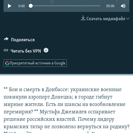
РАСПИСАНИЕ ВЕЩАНИЯ
0:00
55:00
ПОДПИШИТЕСЬ НА РАССЫЛКУ
Скачать медиафайл
СОЦИАЛЬНЫЕ СЕТИ
Поделиться
Читать без VPN
Приоритетный источник в Google
Все сайты РСЕ/РС
** Бои и смерть в Донбассе: украинские военные
покинули аэропорт Донецка; в городе гибнут
мирные жители. Есть ли шансы на возобновление
перемирия? ** Мустафа Джемилев оспаривает
решение российских властей. Почему лидеру
крымских татар не позволено вернуться на родину?