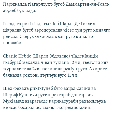
Парижалда гIагарлъухъ бугеб Даммартэн-ан-Гоэль
абулеб букIалда.
Гьелдаса рикIкIада гьечIеб Шарль Де Голлил
цIаралда бугеб аэропорталда чIезе тун руго киналго
рейсал. Сверухълъиялда къан руго киналго
школаби.
Charlie Hebdo (Шарли Эбдоялде) тIадекIанцIи
гьабураб мехалда чIван вукIана 12 чи, гьезулги 8яв
журналист ва 2яв паолицияв рукIун руго. Ахирисел
баяназда рекъон, лъукъун вуго 11 чи.
ЦIех-рехалъ рикIкIунеб буго вацал СагIид ва
Шериф Куашиял ругин рехсараб даптаралъ
МухIамад аварагасде карикатураби рахъиялъухъ
къисас босарал исламиял экстремисталин.