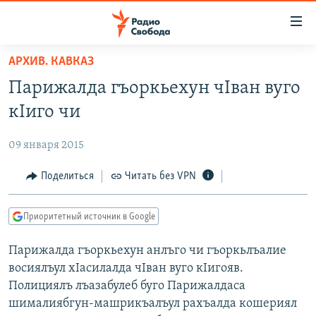
Ссылки
для
упрощенного
АРХИВ. КАВКАЗ
ПРОГРАММЫ
доступа
Парижалда гъоркьехун чIван вуго
ПОДКАСТЫ
Вернуться
кIиго чи
к
АВТОРСКИЕ ПРОЕКТЫ
основному
09 января 2015
ЦИТАТЫ СВОБОДЫ
содержанию
Вернутся
МНЕНИЯ
Поделиться
Читать без VPN
к
КУЛЬТУРА
главной
Приоритетный источник в Google
навигации
IDEL.РЕАЛИИ
Вернутся
Парижалда гъоркьехун анлъго чи гъоркьлъалие
КАВКАЗ.РЕАЛИИ
к
восиялъул хIасилалда чIван вуго кIигояв.
СЕВЕР.РЕАЛИИ
поиску
Полициялъ лъазабулеб буго Парижалдаса
шималиябгун-машрикъалъул рахъалда кошериял
СИБИРЬ.РЕАЛИИ