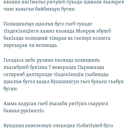
кванил нигIматал ричулеб тукада щивали лъаларев
РАСПИСАНИЕ ВЕЩАНИЯ
чияс кьвагьи байбихьун бугин.
ПОДПИШИТЕСЬ НА РАССЫЛКУ
Полициялъул щаклъи буго гьеб тукаде
тIадекIанцIиги хамиз къоялда Монруж абулеб
СОЦИАЛЬНЫЕ СЕТИ
бакIалда полицияй чIварав ва гьелъул коллега
лъукъарав чи ватиялда.
Гьелдаса цебе рузман къоялда полициялъ
лъазабулеб букIана 7 январалда Парижалда
Все сайты РСЕ/РС
сатирияб даптаралде тIадекIанцIи гьабиялда
щаклъи бугел вацал Куашиялгун гьез бухьен гьабун
бугин.
Амма хадусан гьеб лъазаби ритIухъ гьарулел
баянал рукIинчIо.
Куашиял кквезелъун операция тIобитIулеб буго