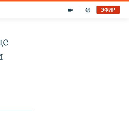
ЭФИР
Голоса и темы XX века на архивных пленках. Время гостей. Владислав Белов, директор Центра германских исследований Института Европы
Радио Свобода
де
и
"Убить нормальную экономику – это убить страну"
Радио Свобода Live