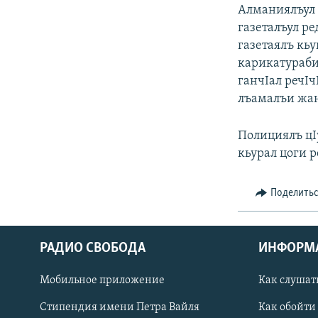
РАСПИСАНИЕ ВЕЩАНИЯ
Алманиялъул 
ПОДПИШИТЕСЬ НА РАССЫЛКУ
газеталъул ре
газетаялъ кьу
карикатураби
ганчIал речIч
лъамалъи жани
Полициялъ цI
кьурал цоги 
Поделить
РАДИО СВОБОДА
ИНФОРМ
Мобильное приложение
Как слушат
СОЦИАЛЬНЫЕ СЕТИ
Стипендия имени Петра Вайля
Как обойти