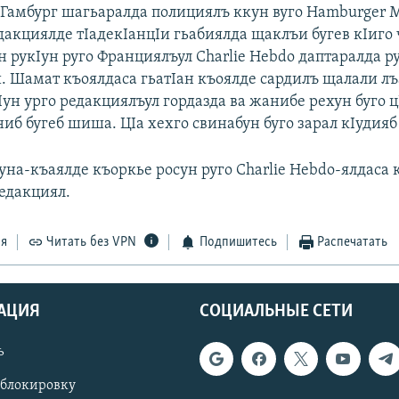
Гамбург шагьаралда полициялъ ккун вуго Hamburger M
дакциялде тIадекIанцIи гьабиялда щаклъи бугев кIиго 
н рукIун руго Франциялъул Charlie Hebdo даптаралда р
. Шамат къоялдаса гьатIан къоялде сардилъ щалали лъ
Iун урго редакциялъул гордазда ва жанибе рехун буго ц
б бугеб шиша. ЦIа хехго свинабун буго зарал кIудияб 
уна-къаялде къоркье росун руго Charlie Hebdo-ялдаса
редакциял.
ся
Читать без VPN
Подпишитесь
Распечатать
АЦИЯ
СОЦИАЛЬНЫЕ СЕТИ
ь
 блокировку