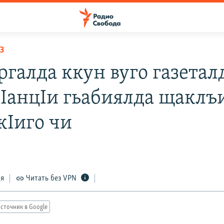
З
ргалда ккун вуго газетал
кIанцIи гьабиялда щаклъ
кIиго чи
ся
Читать без VPN
сточник в Google