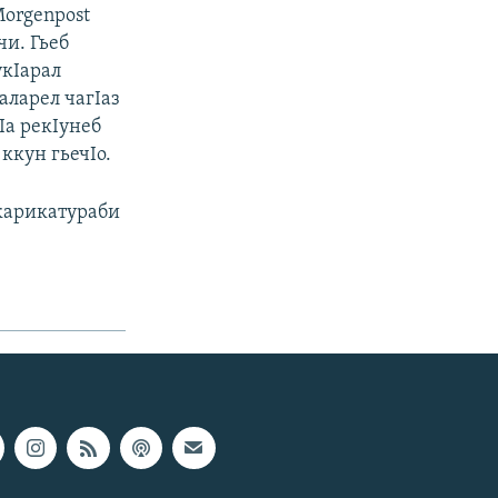
orgenpost
чи. Гьеб
укIарал
аларел чагIаз
Iа рекIунеб
ккун гьечIо.
 карикатураби