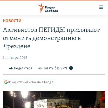
Ссылки
для
упрощенного
НОВОСТИ
ПРОГРАММЫ
доступа
Активистов ПЕГИДЫ призывают
ПОДКАСТЫ
Вернуться
отменить демонстрацию в
к
АВТОРСКИЕ ПРОЕКТЫ
Дрездене
основному
ЦИТАТЫ СВОБОДЫ
содержанию
11 января 2015
Вернутся
МНЕНИЯ
к
Поделиться
Читать без VPN
КУЛЬТУРА
главной
навигации
IDEL.РЕАЛИИ
Приоритетный источник в Google
Вернутся
КАВКАЗ.РЕАЛИИ
к
СЕВЕР.РЕАЛИИ
поиску
СИБИРЬ.РЕАЛИИ