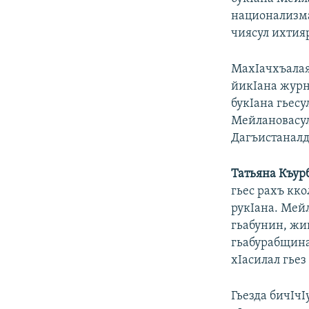
национализма
чиясул ихтия
МахIачхъалая
йикIана журн
букIана гьесу
Мейлановасул
Дагъистаналд
Татьяна
Къур
гьес рахъ кко
рукIана. Мей
гьабунин, жи
гьабурабщина
хIасилал гьез
Гьезда бичIчI