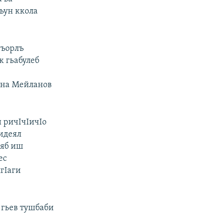
ъун ккола
гъорлъ
к гьабулеб
уна Мейланов
 ричIчIичIо
 идеял
ияб иш
ес
гIаги
 гьев тушбаби