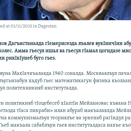
ied at 01/11/2015 in Dagestan
ов Дагъистаналда гIемерисезда лъалев вукIинчIин абу
колес. Амма гьесул ишал ва гьесул гIамал цогидазе ми
н рикIкIунеб буго гьез.
вуна МахIачхъалаяда 1940 соналда. Москваялъул пача
лъугьизабун хадуб гьес математикагун физика кьолаа
ул политехникияб институталда.
н политикияб тIоцебесеб хIалтIи Мейлановас хъвана I9
зетазда тIаса пикраби» илан абураб макъалаялда Мейл
уна коммунизмалъул теориялъе ва эркенаб рагIидул ра
 Гьеб макъала сабаблъун гьев институталдаса нахъе къо