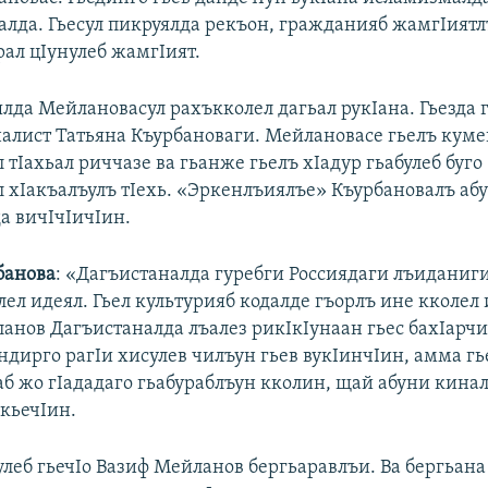
лда. Гьесул пикруялда рекъон, гражданияб жамгIиятл
рал цIунулеб жамгIият.
лда Мейлановасул рахъкколел дагьал рукIана. Гьезда 
алист Татьяна Къурбановаги. Мейлановасе гьелъ куме
л тIахьал риччазе ва гьанже гьелъ хIадур гьабулеб буго
 хIакъалъулъ тIехь. «Эркенлъиялъе» Къурбановалъ аб
а вичIчIичIин.
банова
: «Дагъистаналда гуребги Россиядаги лъиданиги
лел идеял. Гьел культурияб кодалде гъорлъ ине кколел
ланов Дагъистаналда лъалез рикIкIунаан гьес бахIарч
ндирго рагIи хисулев чилъун гьев вукIинчIин, амма гь
б жо гIададаго гьабураблъун кколин, щай абуни кинал
 кьечIин.
улеб гьечIо Вазиф Мейланов бергьаравлъи. Ва бергьана