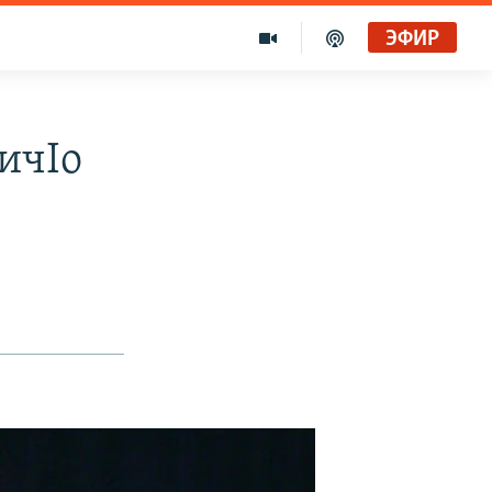
ЭФИР
ичIо