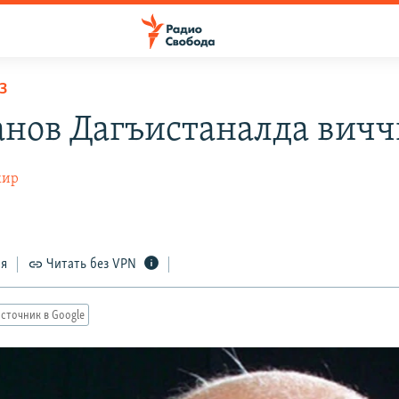
З
нов Дагъистаналда вичч
кир
ся
Читать без VPN
сточник в Google