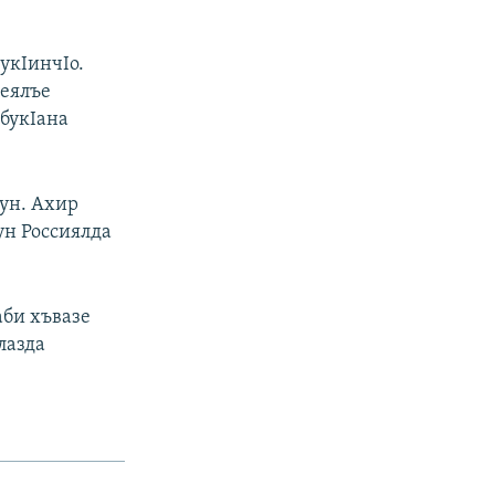
укIинчIо.
ьеялъе
 букIана
бун. Ахир
ун Россиялда
аби хъвазе
лазда