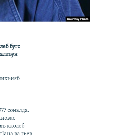
леб буго
саллъун
лихъияб
н
77 соналда.
ановас
хъ кколеб
тIана ва гьев