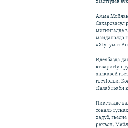
хIалтIулев ву
Амма Мейлано
Сахаровасул 
митингалде в
майданалда г
«ХIукумат Анд
Идеябазда да
къваригIун р
халкквей гьез
гьечIолъи. К
тIалаб гьаби 
Пикеталде ва
соналъ туснах
хадуб, гьесие
рекъон, Мейл