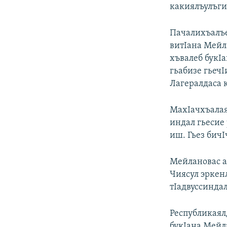
какиялъулъги,
Пачалихъалъе
витIана Мейла
хъвалеб букIа
гьабизе гьечI
Лагералдаса 
МахIачхъалаял
индал гьесие
иш. Гьез бич
Мейлановас а
Чиясул эркенл
тIадвуссиндал
Республикаялд
букIана Мейл