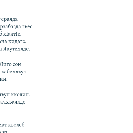
гералда
рзабазда гьес
б хIалтIи
ана кидаго.
а Якутиялде.
КIиго сон
гьабиялъул
ин.
лъун кколин.
Iачхъаялде
мат кьолеб
 ва