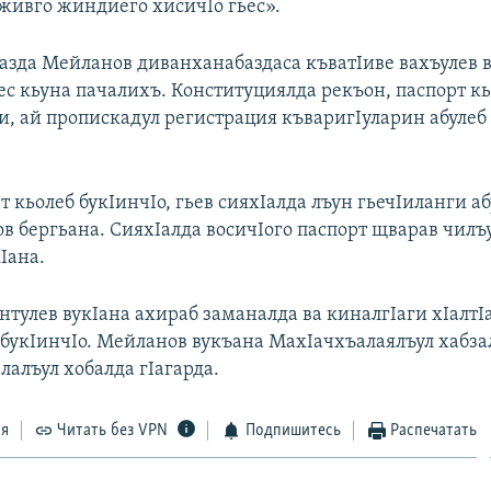
 живго жиндиего хисичIо гьес».
азда Мейланов диванханабаздаса къватIиве вахъулев в
ес кьуна пачалихъ. Конституциялда рекъон, паспорт к
и, ай пропискадул регистрация къваригIуларин абулеб
т кьолеб букIинчIо, гьев сияхIалда лъун гьечIиланги а
в бергьана. СияхIалда восичIого паспорт щварав чилъ
кIана.
нтулев вукIана ахираб заманалда ва киналгIаги хIалтI
б букIинчIо. Мейланов вукъана МахIачхъалаялъул хабза
лалъул хобалда гIагарда.
ся
Читать без VPN
Подпишитесь
Распечатать