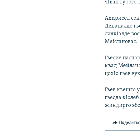
чIван гурого,
Ахирисел сон
Диваналде гь
сияхIалде вос
Мейлановас.
Гьесие паспор
къад Мейлано
цохIо гьев ву
Гьев квешго у
гьесда кIоле
жиндирго эбе
Поделить