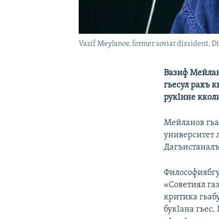
Vazif Meylanov, former soviat dissident. D
Вазиф Мейлан
гьесул рахъ к
рукIине кколи
Мейланов гьа
университет 
Дагъистаналъ
Философиябгу
«Советиял га
критика гьаб
букIана гьес.