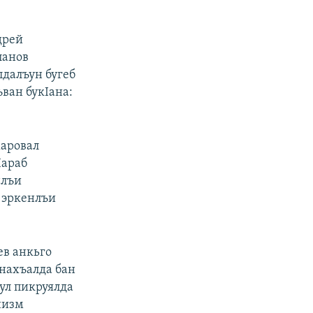
дрей
ланов
лдалъун бугеб
ван букIана:
харовал
Iараб
нлъи
е эркенлъи
ев анкьго
снахъалда бан
ъул пикруялда
низм