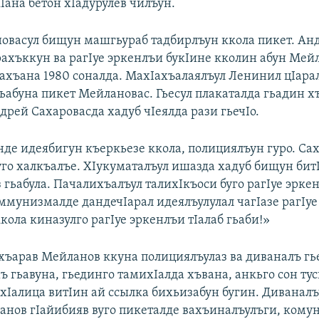
кIана бетон хIадурулев чилъун.
васул бищун машгьураб тадбирлъун ккола пикет. Ан
рахъккун ва рагIуе эркенлъи букIине кколин абун Мей
ахъана 1980 соналда. МахIахъалаялъул Ленинил цIара
ьабуна пикет Мейлановас. Гьесул плакаталда гьадин хъ
рей Сахаровасда хадуб чIеялда рази гьечIо.
нде идеябигун къеркьезе ккола, полициялъун гуро. Са
уго халкъалъе. ХIукуматалъул ишазда хадуб бищун бит
 гьабула. Пачалихъалъул талихIкъоси буго рагIуе эрке
оммунизмалде дандечIарал идеялъулулал чагIазе рагIу
ккола киназулго рагIуе эркенлъи тIалаб гьаби!»
хъарав Мейланов ккуна полициялъулаз ва диваналъ гь
ъ гьавуна, гьединго тамихIалда хъвана, анкьго сон ту
 хIалица витIин ай ссылка бихьизабун бугин. Диванал
анов гIайибияв вуго пикеталде вахъиналъулъги, кому