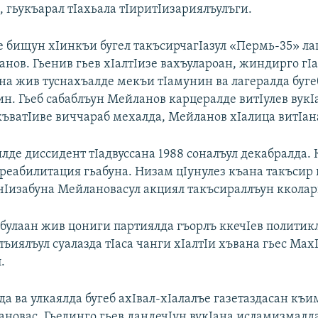
 гьукъарал тIахьала тIиритIизариялъулъги.
 бищун хIинкъи бугел такъсирчагIазул «Пермь-35» ла
нов. Гьенив гьев хIалтIизе вахъулароан, жиндирго гIа
на жив туснахъалде мекъи тIамунин ва лагералда буге
ин. Гьеб сабаблъун Мейланов карцералде витIулев вукI
къватIиве виччараб мехалда, Мейланов хIалица витIан
де диссидент тIадвуссана 1988 соналъул декабралда. 
 реабилитация гьабуна. Низам цIунулез къана такъсир 
IчIизабуна Мейлановасул акциял такъсираллъун кколар
булаан жив цониги партиялда гъорлъ ккечIев политик
ъиялъул суалазда тIаса чанги хIалтIи хъвана гьес Мах
.
а ва улкаялда бугеб ахIвал-хIалалъе газетаздасан къи
ановас. Гьединго гьев дандечIун вукIана исламизмалда