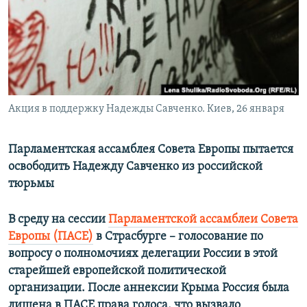
РАСПИСАНИЕ ВЕЩАНИЯ
ПОДПИШИТЕСЬ НА РАССЫЛКУ
СОЦИАЛЬНЫЕ СЕТИ
Акция в поддержку Надежды Савченко. Киев, 26 января
Парламентская ассамблея Совета Европы пытается
освободить Надежду Савченко из российской
Все сайты РСЕ/РС
тюрьмы
В среду на сессии
Парламентской ассамблеи Совета
Европы (ПАСЕ)
в Страсбурге – голосование по
вопросу о полномочиях делегации России в этой
старейшей европейской политической
организации. После аннексии Крыма Россия была
лишена в ПАСЕ права голоса, что вызвало