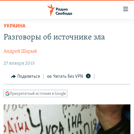
Ссылки
для
упрощенного
УКРАИНА
ПРОГРАММЫ
доступа
Разговоры об источнике зла
ПОДКАСТЫ
Вернуться
к
Андрей Шарый
АВТОРСКИЕ ПРОЕКТЫ
основному
27 января 2015
ЦИТАТЫ СВОБОДЫ
содержанию
Вернутся
МНЕНИЯ
Поделиться
Читать без VPN
к
КУЛЬТУРА
главной
Приоритетный источник в Google
навигации
IDEL.РЕАЛИИ
Вернутся
КАВКАЗ.РЕАЛИИ
к
СЕВЕР.РЕАЛИИ
поиску
СИБИРЬ.РЕАЛИИ