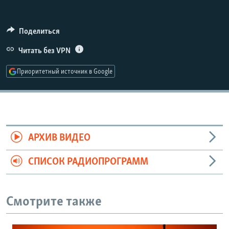
РАСПИСАНИЕ ВЕЩАНИЯ
ПОДПИШИТЕСЬ НА РАССЫЛКУ
Поделиться
Читать без VPN
СОЦИАЛЬНЫЕ СЕТИ
Приоритетный источник в Google
Все сайты РСЕ/РС
АРХИВ ВИДЕО
СПИСОК РАДИОПРОГРАММ
Смотрите также