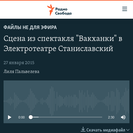
Ссылки
для
упрощенного
ФАЙЛЫ НЕ ДЛЯ ЭФИРА
ПРОГРАММЫ
доступа
Сцена из спектакля "Вакханки" в
ПОДКАСТЫ
Вернуться
Электротеатре Станиславский
к
АВТОРСКИЕ ПРОЕКТЫ
основному
27 января 2015
ЦИТАТЫ СВОБОДЫ
содержанию
Лиля Пальвелева
Вернутся
МНЕНИЯ
к
КУЛЬТУРА
главной
навигации
IDEL.РЕАЛИИ
Вернутся
No media source currently available
КАВКАЗ.РЕАЛИИ
к
СЕВЕР.РЕАЛИИ
поиску
0:00
2:30
СИБИРЬ.РЕАЛИИ
Скачать медиафайл