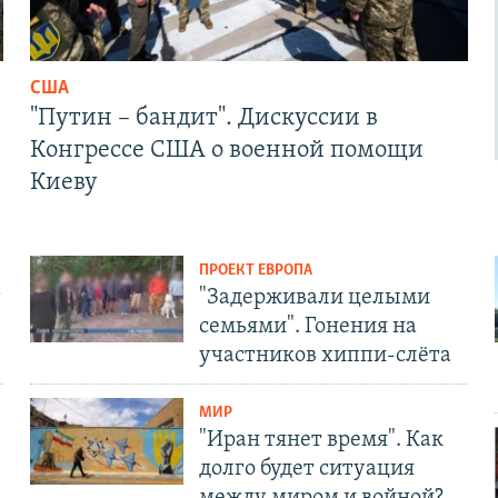
США
"Путин – бандит". Дискуссии в
Конгрессе США о военной помощи
Киеву
ПРОЕКТ ЕВРОПА
т
"Задерживали целыми
семьями". Гонения на
участников хиппи-слёта
МИР
"Иран тянет время". Как
долго будет ситуация
между миром и войной?