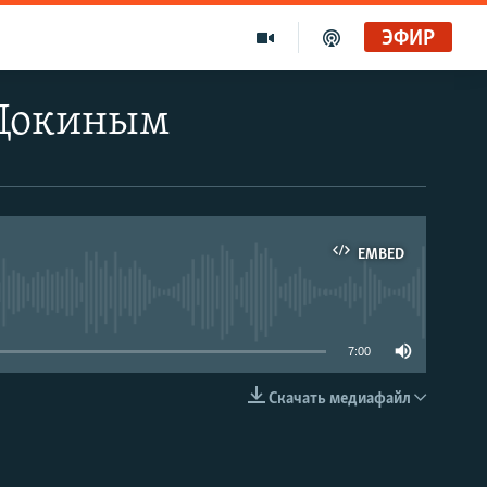
ЭФИР
 Докиным
EMBED
able
7:00
Скачать медиафайл
EMBED