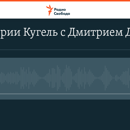
арии Кугель с Дмитрием
No media source currently avail