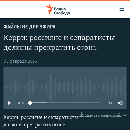
Ссылки
для
упрощенного
ФАЙЛЫ НЕ ДЛЯ ЭФИРА
ПРОГРАММЫ
доступа
Керри: россияне и сепаратисты
ПОДКАСТЫ
Вернуться
должны прекратить огонь
к
АВТОРСКИЕ ПРОЕКТЫ
основному
05 февраля 2015
ЦИТАТЫ СВОБОДЫ
содержанию
Вернутся
МНЕНИЯ
к
КУЛЬТУРА
главной
No media source currently available
навигации
IDEL.РЕАЛИИ
Вернутся
0:00
0:33
КАВКАЗ.РЕАЛИИ
к
СЕВЕР.РЕАЛИИ
поиску
Скачать медиафайл
Керри: россияне и сепаратисты
должны прекратить огонь
СИБИРЬ.РЕАЛИИ