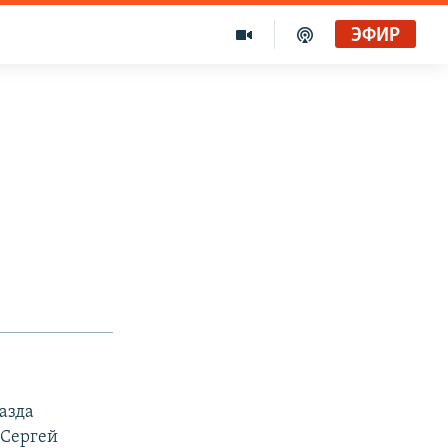
ЭФИР
азда
 Сергей