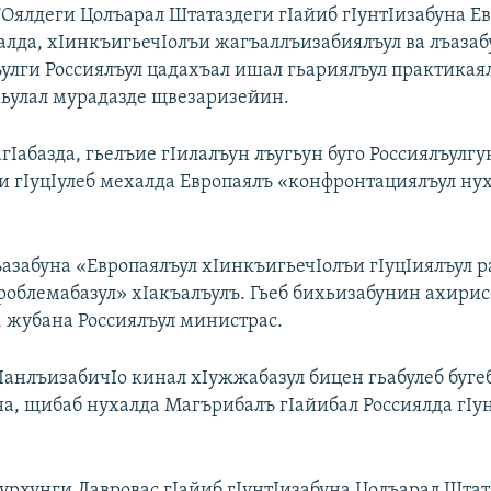
Оялдеги Цолъарал Штатаздеги гIайиб гIунтIизабуна Ев
алда, хIинкъигьечIолъи жагъаллъизабиялъул ва лъазаб
улги Россиялъул цадахъал ишал гьариялъул практикая
ьулал мурадазде щвезаризейин.
гIабазда, гьелъие гIилалъун лъугьун буго Россиялъулгу
и гIуцIулеб мехалда Европаялъ «конфронтациялъул ну
азабуна «Европаялъул хIинкъигьечIолъи гIуцIиялъул р
роблемабазул» хIакъалъулъ. Гьеб бихьизабунин ахирис
 жубана Россиялъул министрас.
IанлъизабичIо кинал хIужжабазул бицен гьабулеб буге
на, щибаб нухалда Магърибалъ гIайибал Россиялда гIу
урхунги Лавровас гIайиб гIунтIизабуна Цолъарал Штат