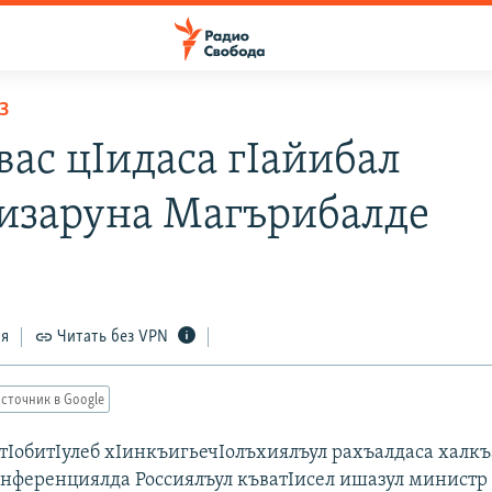
З
вас цIидаса гIайибал
Iизаруна Магърибалде
5
ся
Читать без VPN
сточник в Google
IобитIулеб хIинкъигьечIолъхиялъул рахъалдаса халкъ
онференциялда Россиялъул къватIисел ишазул министр