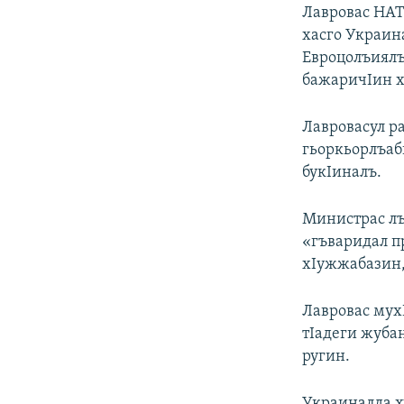
РАСПИСАНИЕ ВЕЩАНИЯ
Лавровас НАТ
ПОДПИШИТЕСЬ НА РАССЫЛКУ
хасго Украин
Евроцолъиялъ
бажаричIин х
Лавровасул ра
гьоркьорлъаб
букIиналъ.
Министрас лъ
«гъваридал п
хIужжабазин,
Лавровас мух
тIадеги жуба
ругин.
Украиналда х