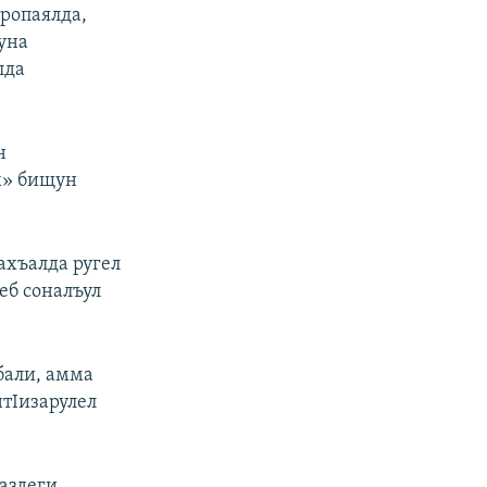
ропаялда,
уна
лда
н
х» бищун
ахъалда ругел
еб соналъул
бали, амма
нтIизарулел
аздеги