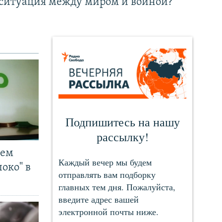
ситуация между миром и войной?
чем
око" в