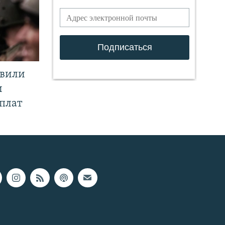
явили
и
плат