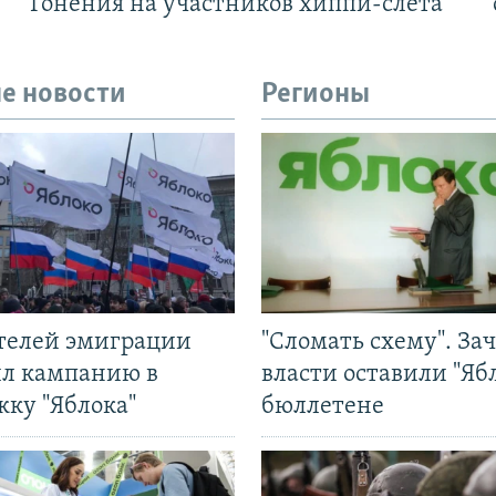
Гонения на участников хиппи-слёта
е новости
Регионы
ятелей эмиграции
"Сломать схему". За
ил кампанию в
власти оставили "Ябл
жку "Яблока"
бюллетене