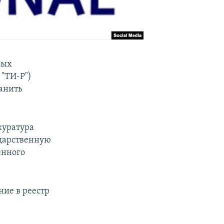
ных
 "ТИ-Р")
ранить
куратура
ударственную
енного
ние в реестр