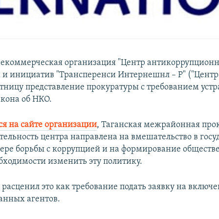
некоммерческая организация "Центр антикоррупцион
 и инициатив "Трансперенси Интернешнл – Р" ("Центр
ятницу представление прокуратуры с требованием уст
кона об НКО.
ся на сайте организации
, Таганская межрайонная про
еятельность центра направлена на вмешательство в гос
фере борьбы с коррупцией и на формирование обществ
бходимости изменить эту политику.
 расценил это как требование подать заявку на включе
анных агентов.