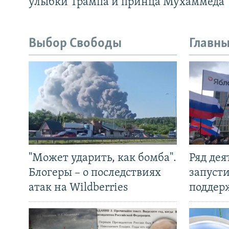
улыбки Трампа и принца Мухаммеда
Выбор Свободы
Главны
"Может ударить, как бомба".
Ряд де
Блогеры – о последствиях
запуст
атак на Wildberries
поддер