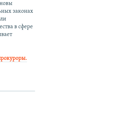
сновы
ьных законах
оли
ства в сфере
ивает
прокуроры.