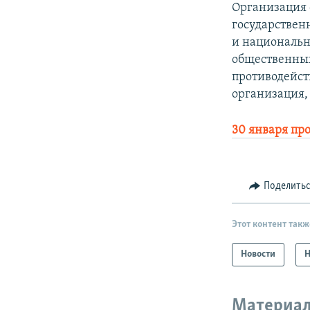
Организация 
государствен
и национальн
общественных
противодейст
организация,
30 января пр
Поделить
Этот контент такж
Новости
Н
Материал