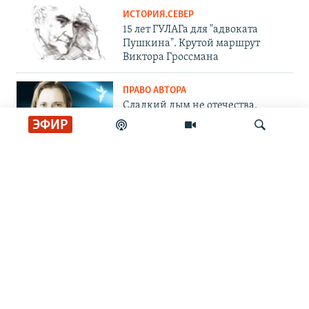
ИСТОРИЯ.СЕВЕР
15 лет ГУЛАГа для "адвоката
Пушкина". Крутой маршрут
Виктора Гроссмана
ПРАВО АВТОРА
Сладкий дым не отечества.
Андрей Архангельский – о
ЭФИР
романе релоканта
ИНТЕРВЬЮ.СЕВЕР
"Я и не скрываю, что это
Искать
пропаганда". Проект Fertoke
против войны
ОБЩЕСТВО.СЕВЕР
Человек играющий. Памяти
журналиста Сергея Шолохова