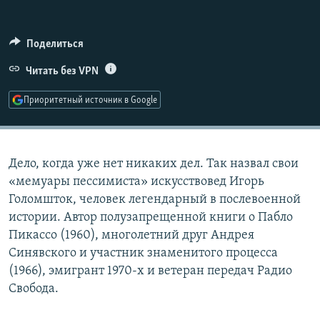
РАСПИСАНИЕ ВЕЩАНИЯ
ПОДПИШИТЕСЬ НА РАССЫЛКУ
Поделиться
Читать без VPN
СОЦИАЛЬНЫЕ СЕТИ
Приоритетный источник в Google
Дело, когда уже нет никаких дел. Так назвал свои
Все сайты РСЕ/РС
«мемуары пессимиста» искусствовед Игорь
Голомшток, человек легендарный в послевоенной
истории. Автор полузапрещенной книги о Пабло
Пикассо (1960), многолетний друг Андрея
Синявского и участник знаменитого процесса
(1966), эмигрант 1970-х и ветеран передач Радио
Свобода.