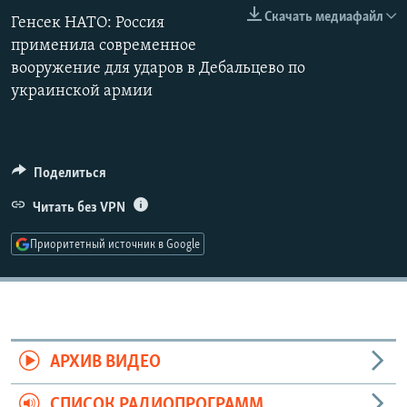
РАСПИСАНИЕ ВЕЩАНИЯ
Скачать медиафайл
Генсек НАТО: Россия
применила современное
ПОДПИШИТЕСЬ НА РАССЫЛКУ
вооружение для ударов в Дебальцево по
украинской армии
СОЦИАЛЬНЫЕ СЕТИ
Поделиться
Читать без VPN
Все сайты РСЕ/РС
Приоритетный источник в Google
АРХИВ ВИДЕО
СПИСОК РАДИОПРОГРАММ