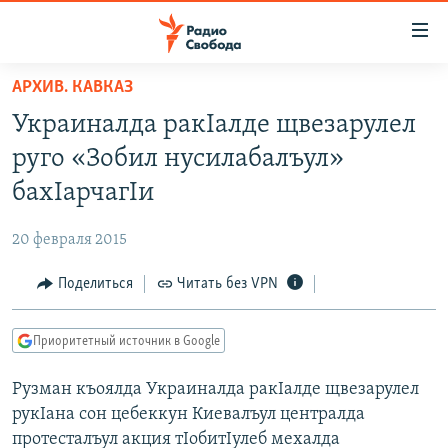
Ссылки
для
упрощенного
АРХИВ. КАВКАЗ
ПРОГРАММЫ
доступа
Украиналда ракIалде щвезарулел
ПОДКАСТЫ
Вернуться
руго «Зобил нусилабалъул»
к
АВТОРСКИЕ ПРОЕКТЫ
бахIарчагIи
основному
ЦИТАТЫ СВОБОДЫ
содержанию
20 февраля 2015
Вернутся
МНЕНИЯ
к
Поделиться
Читать без VPN
КУЛЬТУРА
главной
навигации
IDEL.РЕАЛИИ
Приоритетный источник в Google
Вернутся
КАВКАЗ.РЕАЛИИ
к
Рузман къоялда Украиналда ракIалде щвезарулел
СЕВЕР.РЕАЛИИ
поиску
рукIана сон цебеккун Киевалъул централда
СИБИРЬ.РЕАЛИИ
протесталъул акция тIобитIулеб мехалда