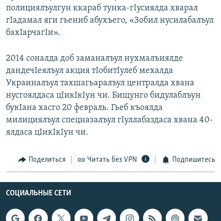
полициялъулгун ккараб тунка-гIусиялда хварал
РАСПИСАНИЕ ВЕЩАНИЯ
гIадамал яги гьениб абухъего, «Зобил нусилабалъул
ПОДПИШИТЕСЬ НА РАССЫЛКУ
бахIарчагIи».
СОЦИАЛЬНЫЕ СЕТИ
2014 соналда доб заманалъул нухмалъиялде
дандечIеялъул акция тIобитIулеб мехалда
Украиналъул тахшагьаралъул централда хвана
нусгоялдаса цIикIкIун чи. Бищунго бидулаблъун
букIана хасго 20 февраль. Гьеб къоялда
милициялъул спецназалъул гIуллабаздаса хвана 40-
Все сайты РСЕ/РС
ялдаса цIикIкIун чи.
Поделиться
Читать без VPN
Подпишитесь
СОЦИАЛЬНЫЕ СЕТИ