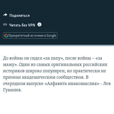
РАСПИСАНИЕ ВЕЩАНИЯ
ПОДПИШИТЕСЬ НА РАССЫЛКУ
Поделиться
Читать без VPN
СОЦИАЛЬНЫЕ СЕТИ
Приоритетный источник в Google
До войны он сидел «за папу», после войны – «за
Все сайты РСЕ/РС
маму». Один из самых оригинальных российских
историков широко популярен, но практически не
признан академическим сообществом. В
очередном выпуске «Алфавита инакомыслия» - Лев
Гумилев.