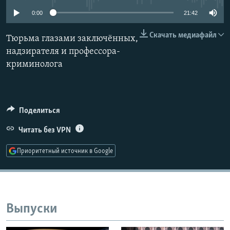
РАСПИСАНИЕ ВЕЩАНИЯ
0:00
21:42
ПОДПИШИТЕСЬ НА РАССЫЛКУ
Скачать медиафайл
Тюрьма глазами заключённых,
надзирателя и профессора-
СОЦИАЛЬНЫЕ СЕТИ
криминолога
Поделиться
Все сайты РСЕ/РС
Читать без VPN
Приоритетный источник в Google
Выпуски